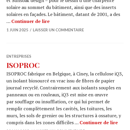
et Sunsoak design – pour le dessin d’une charpente
solaire au sommet du bâtiment, ainsi que des inserts
solaires en façades. Le bâtiment, datant de 2001, a des
STRUCTURE SOLAIRE : Central Plaz
…
Continuer de lire
1 JUIN 2025
LAISSER UN COMMENTAIRE
ENTREPRISES
ISOPROC
ISOPROC fabrique en Belgique, à Ciney, la cellulose iQ3,
un isolant biosourcé en vrac issu de fibres de papier
journal recyclé. Contrairement aux isolants souples en
panneaux ou en rouleaux, iQ3 est mise en œuvre
par soufflage ou insufflation, ce qui lui permet de
remplir complètement les cavités, les toitures, les
murs, les sols de grenier ou les structures à ossature, y
ISOP
compris dans les zones difficiles …
Continuer de lire