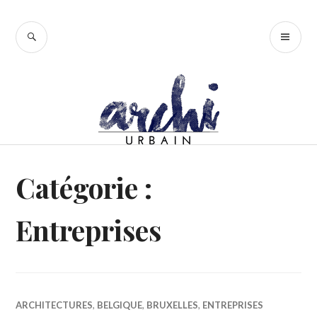
Accéder
au
RECHERCHE
ME
contenu
PR
principal
Catégorie :
Entreprises
ARCHITECTURES
,
BELGIQUE
,
BRUXELLES
,
ENTREPRISES