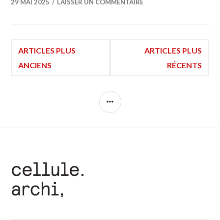
29 MAI 2025
LAISSER UN COMMENTAIRE
Navigation
ARTICLES PLUS
ARTICLES PLUS
ANCIENS
RÉCENTS
des
COLONNE
articles
LATÉRALE