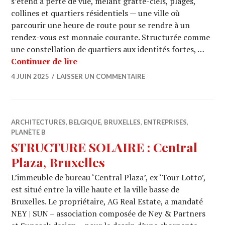
s’étend à perte de vue, mêlant gratte-ciels, plages,
collines et quartiers résidentiels — une ville où
parcourir une heure de route pour se rendre à un
rendez-vous est monnaie courante. Structurée comme
une constellation de quartiers aux identités fortes, …
LOS ANGELES : un territoire immense
Continuer de lire
4 JUIN 2025
LAISSER UN COMMENTAIRE
ARCHITECTURES
,
BELGIQUE
,
BRUXELLES
,
ENTREPRISES
,
PLANÈTE B
STRUCTURE SOLAIRE : Central
Plaza, Bruxelles
L’immeuble de bureau ‘Central Plaza’, ex ‘Tour Lotto’,
est situé entre la ville haute et la ville basse de
Bruxelles. Le propriétaire, AG Real Estate, a mandaté
NEY | SUN – association composée de Ney & Partners