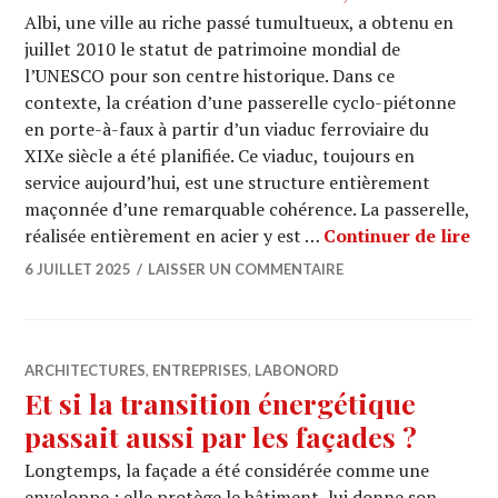
Albi, une ville au riche passé tumultueux, a obtenu en
juillet 2010 le statut de patrimoine mondial de
l’UNESCO pour son centre historique. Dans ce
contexte, la création d’une passerelle cyclo-piétonne
en porte-à-faux à partir d’un viaduc ferroviaire du
XIXe siècle a été planifiée. Ce viaduc, toujours en
service aujourd’hui, est une structure entièrement
maçonnée d’une remarquable cohérence. La passerelle,
NE
réalisée entièrement en acier y est …
Continuer de lire
6 JUILLET 2025
LAISSER UN COMMENTAIRE
ARCHITECTURES
,
ENTREPRISES
,
LABONORD
Et si la transition énergétique
passait aussi par les façades ?
Longtemps, la façade a été considérée comme une
enveloppe : elle protège le bâtiment, lui donne son