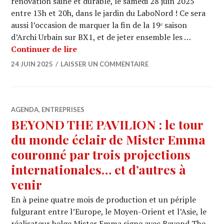
rénovation saine et durable, le samedi 28 juin 2025
entre 13h et 20h, dans le jardin du LaboNord ! Ce sera
aussi l’occasion de marquer la fin de la 19ᵉ saison
d’Archi Urbain sur BX1, et de jeter ensemble les …
INVITATION – Barbecue de fin de sa
Continuer de lire
24 JUIN 2025
LAISSER UN COMMENTAIRE
AGENDA
,
ENTREPRISES
BEYOND THE PAVILION : le tour
du monde éclair de Mister Emma
couronné par trois projections
internationales… et d’autres à
venir
En à peine quatre mois de production et un périple
fulgurant entre l’Europe, le Moyen-Orient et l’Asie, le
réalisateur belge Mister Emma signe avec Beyond The