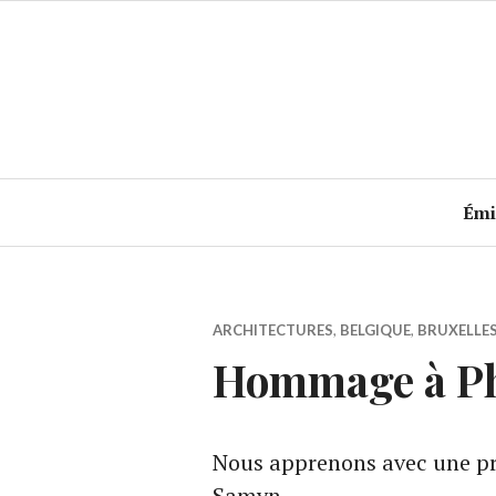
Accéder
au
contenu
principal
Émi
ARCHITECTURES
,
BELGIQUE
,
BRUXELLE
Hommage à P
Nous apprenons avec une pro
Samyn.