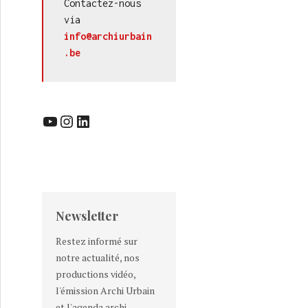
Contactez-nous 
via 
info@archiurbain
.be
YouTube
Instagram
LinkedIn
Newsletter
Restez informé sur
notre actualité, nos
productions vidéo,
l'émission Archi Urbain
et l'agenda archi-