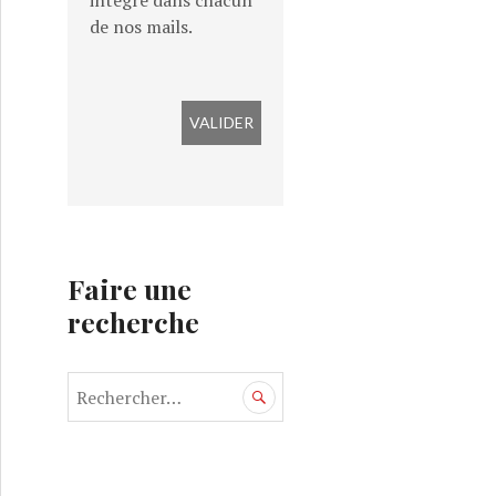
intégré dans chacun
de nos mails.
Faire une
recherche
R
e
c
h
e