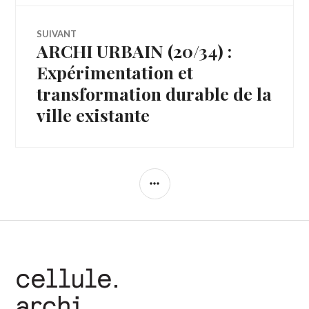
SUIVANT
ARCHI URBAIN (20/34) :
Article
Suivant:
Expérimentation et
transformation durable de la
ville existante
COLONNE
LATÉRALE