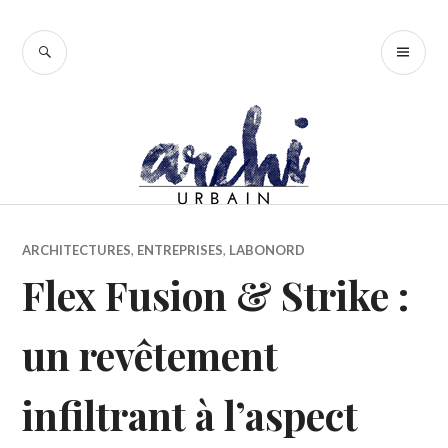
Accéder
au
RECHERCHE
ME
contenu
PR
principal
ARCHITECTURES
,
ENTREPRISES
,
LABONORD
Flex Fusion & Strike :
un revêtement
infiltrant à l’aspect