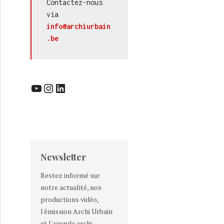
Contactez-nous 
via 
info@archiurbain
.be
YouTube
Instagram
LinkedIn
Newsletter
Restez informé sur
notre actualité, nos
productions vidéo,
l'émission Archi Urbain
et l'agenda archi-