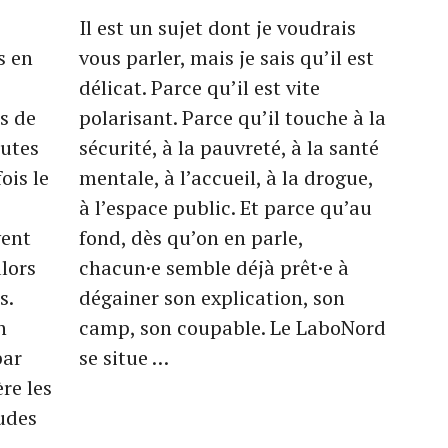
Il est un sujet dont je voudrais
s en
vous parler, mais je sais qu’il est
délicat. Parce qu’il est vite
s de
polarisant. Parce qu’il touche à la
outes
sécurité, à la pauvreté, à la santé
ois le
mentale, à l’accueil, à la drogue,
à l’espace public. Et parce qu’au
vent
fond, dès qu’on en parle,
lors
chacun·e semble déjà prêt·e à
s.
dégainer son explication, son
n
camp, son coupable. Le LaboNord
par
se situe …
re les
tudes
s …