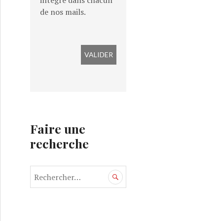
intégré dans chacun
de nos mails.
Faire une
recherche
R
e
c
h
e