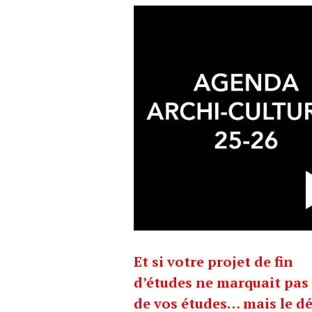
Et si votre projet de fin
d’études ne marquait pas 
de vos études… mais le d