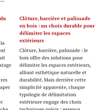
 du
Clôture, barrière et palissade
en bois : un choix durable pour
délimiter les espaces
extérieurs
 la
ent
Clôture, barrière, palissade : le
ait
bois offre des solutions pour
ntage
délimiter les espaces extérieurs,
alliant esthétique naturelle et
tres
durabilité. Mais derrière cette
Paper
simplicité apparente, chaque
typologie de délimitation
ec
extérieure engage des choix
rche
techniques précis : essence,