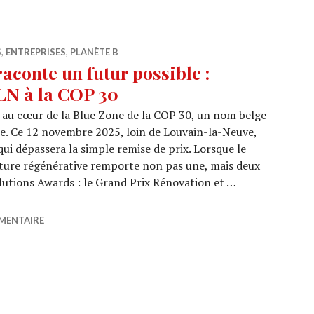
S
,
ENTREPRISES
,
PLANÈTE B
aconte un futur possible :
LN à la COP 30
, au cœur de la Blue Zone de la COP 30, un nom belge
e. Ce 12 novembre 2025, loin de Louvain-la-Neuve,
i dépassera la simple remise de prix. Lorsque le
cture régénérative remporte non pas une, mais deux
lutions Awards : le Grand Prix Rénovation et …
gique raconte un futur possible : l’odyssée de Mundo LLN 
MENTAIRE