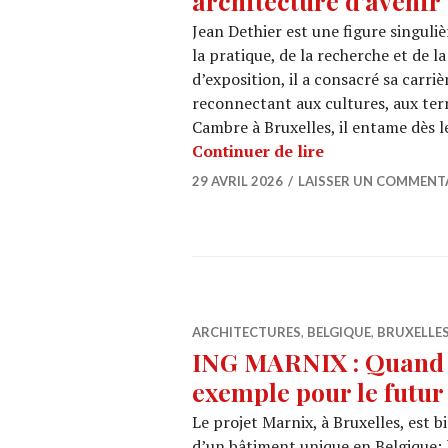
architecture d’avenir
Jean Dethier est une figure singuli
la pratique, de la recherche et de 
d’exposition, il a consacré sa carriè
reconnectant aux cultures, aux terri
Cambre à Bruxelles, il entame dès 
Jean Dethier et 
Continuer de lire
29 AVRIL 2026
LAISSER UN COMMENT
ARCHITECTURES
,
BELGIQUE
,
BRUXELLE
ING MARNIX : Quand u
exemple pour le futur
Le projet Marnix, à Bruxelles, est 
d’un bâtiment unique en Belgique; 