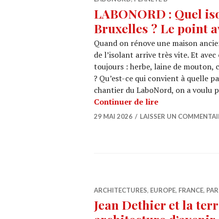
LABONORD : Quel isol
Bruxelles ? Le point a
Quand on rénove une maison ancienn
de l’isolant arrive très vite. Et ave
toujours : herbe, laine de mouton, 
? Qu’est-ce qui convient à quelle p
chantier du LaboNord, on a voulu po
LABONORD : Quel
Continuer de lire
29 MAI 2026
LAISSER UN COMMENTAI
ARCHITECTURES
,
EUROPE
,
FRANCE
,
PAR
Jean Dethier et la ter