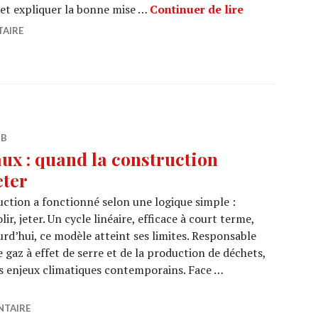
ARCHI URBAIN 
 et expliquer la bonne mise …
Continuer de lire
TAIRE
 B
ux : quand la construction
eter
uction a fonctionné selon une logique simple :
ir, jeter. Un cycle linéaire, efficace à court terme,
rd’hui, ce modèle atteint ses limites. Responsable
 gaz à effet de serre et de la production de déchets,
s enjeux climatiques contemporains. Face …
tériaux : quand la construction réapprend à ne plus jeter
NTAIRE