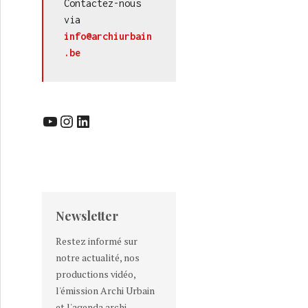
Contactez-nous 
via 
info@archiurbain
.be
YouTube
Instagram
LinkedIn
Newsletter
Restez informé sur
notre actualité, nos
productions vidéo,
l'émission Archi Urbain
et l'agenda archi-