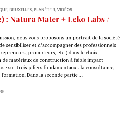
QUE
,
BRUXELLES
,
PLANÈTE B
,
VIDÉOS
 : Natura Mater + Leko Labs /
ission, nous vous proposons un portrait de la société
 de sensibiliser et d’accompagner des professionnels
trepreneurs, promoteurs, etc.) dans le choix,
n de matériaux de construction à faible impact
se sur trois piliers fondamentaux : la consultance,
a formation. Dans la seconde partie …
0/32) : Natura Mater + Leko Labs / Draperies
RE