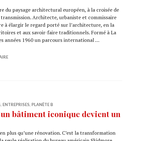
ère du paysage architectural européen, à la croisée de
la transmission. Architecte, urbaniste et commissaire
re à élargir le regard porté sur l’architecture, en la
toires et aux savoir-faire traditionnels. Formé à La
les années 1960 un parcours international …
la terre crue : aux origines d’une architecture d’avenir
AIRE
S
,
ENTREPRISES
,
PLANÈTE B
n bâtiment iconique devient un
bien plus qu’une rénovation. C’est la transformation
la seule réalisation du bureau américain Skidmore,