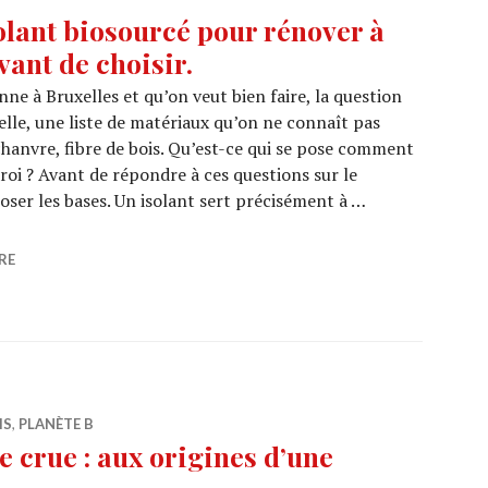
ant biosourcé pour rénover à
vant de choisir.
e à Bruxelles et qu’on veut bien faire, la question
c elle, une liste de matériaux qu’on ne connaît pas
chanvre, fibre de bois. Qu’est-ce qui se pose comment
aroi ? Avant de répondre à ces questions sur le
ser les bases. Un isolant sert précisément à …
 isolant biosourcé pour rénover à Bruxelles ? Le point av
RE
IS
,
PLANÈTE B
re crue : aux origines d’une