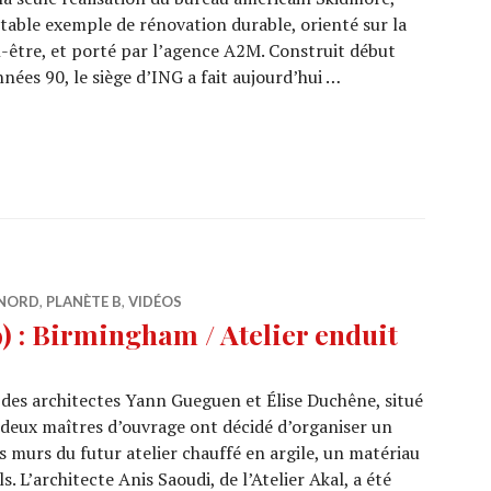
table exemple de rénovation durable, orienté sur la
-être, et porté par l’agence A2M. Construit début
nées 90, le siège d’ING a fait aujourd’hui …
and un bâtiment iconique devient un exemple pour le f
NORD
,
PLANÈTE B
,
VIDÉOS
 : Birmingham / Atelier enduit
 des architectes Yann Gueguen et Élise Duchêne, situé
 deux maîtres d’ouvrage ont décidé d’organiser un
les murs du futur atelier chauffé en argile, un matériau
. L’architecte Anis Saoudi, de l’Atelier Akal, a été