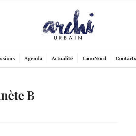
ssions
Agenda
Actualité
LanoNord
Contact
anète B