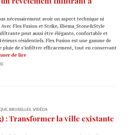
 un revêtement infiltrant à
as nécessairement avoir un aspect technique ni
 Avec Flex Fusion et Strike, Ebema_Stone&Style
iltrante peut aussi être élégante, confortable et
érieurs résidentiels. Flex Fusion est une gamme de
e pluie de s’infiltrer efficacement, tout en conservant
Flex Fusion & Strike : un revêtement infiltrant 
nuer de lire
RE
QUE
,
BRUXELLES
,
VIDÉOS
: Transformer la ville existante