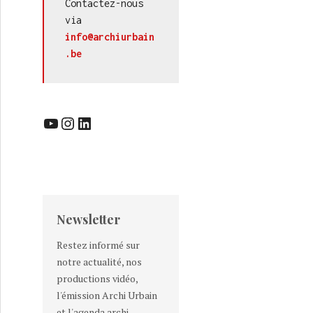
Contactez-nous 
via 
info@archiurbain
.be
N (20/36) : CCP / Une architecture liégeoise vivante
YouTube
Instagram
LinkedIn
Newsletter
Restez informé sur
notre actualité, nos
productions vidéo,
l'émission Archi Urbain
et l'agenda archi-