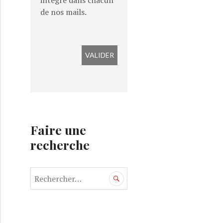
intégré dans chacun
de nos mails.
Faire une
recherche
nnovation pédagogique / Agrorésédas
R
e
c
h
e