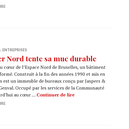
IRE
S
,
ENTREPRISES
er Nord tente sa mue durable
au cœur de l’Espace Nord de Bruxelles, un bâtiment
ormé. Construit à la fin des années 1990 et mis en
ris est un immeuble de bureaux conçu par Jaspers &
e Genval. Occupé par les services de la Communauté
FERRARIS : le Quartier 
ourd’hui au cœur …
Continuer de lire
IRE