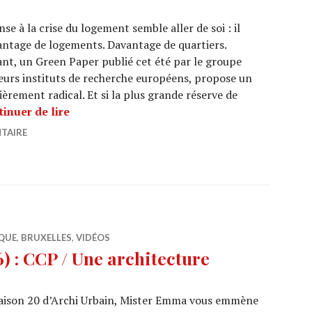
se à la crise du logement semble aller de soi : il
antage de logements. Davantage de quartiers.
nt, un Green Paper publié cet été par le groupe
eurs instituts de recherche européens, propose un
rement radical. Et si la plus grande réserve de
Et si la solution à la crise du logement consi
inuer de lire
TAIRE
QUE
,
BRUXELLES
,
VIDÉOS
 : CCP / Une architecture
a saison 20 d’Archi Urbain, Mister Emma vous emmène