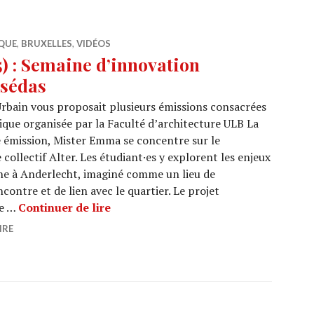
QUE
,
BRUXELLES
,
VIDÉOS
 : Semaine d’innovation
ésédas
Urbain vous proposait plusieurs émissions consacrées
que organisée par la Faculté d’architecture ULB La
 émission, Mister Emma se concentre sur le
ollectif Alter. Les étudiant·es y explorent les enjeux
ine à Anderlecht, imaginé comme un lieu de
contre et de lien avec le quartier. Le projet
ARCHI URBAIN (20/35) : Semaine d’i
ne …
Continuer de lire
IRE