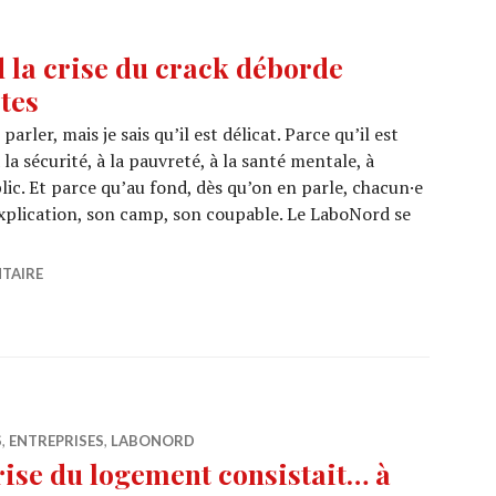
 la crise du crack déborde
tes
parler, mais je sais qu’il est délicat. Parce qu’il est
 la sécurité, à la pauvreté, à la santé mentale, à
ublic. Et parce qu’au fond, dès qu’on en parle, chacun·e
explication, son camp, son coupable. Le LaboNord se
 Nord : quand la crise du crack déborde jusque devant nos
TAIRE
S
,
ENTREPRISES
,
LABONORD
 crise du logement consistait… à