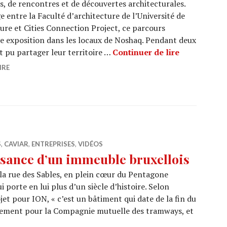
es, de rencontres et de découvertes architecturales.
 entre la Faculté d’architecture de l’Université de
ure et Cities Connection Project, ce parcours
e exposition dans les locaux de Noshaq. Pendant deux
ARCHI URBAI
nt pu partager leur territoire …
Continuer de lire
IRE
S
,
CAVIAR
,
ENTREPRISES
,
VIDÉOS
sance d’un immeuble bruxellois
e la rue des Sables, en plein cœur du Pentagone
i porte en lui plus d’un siècle d’histoire. Selon
jet pour ION, « c’est un bâtiment qui date de la fin du
tialement pour la Compagnie mutuelle des tramways, et
OM : la renaissance d’un immeuble bruxellois