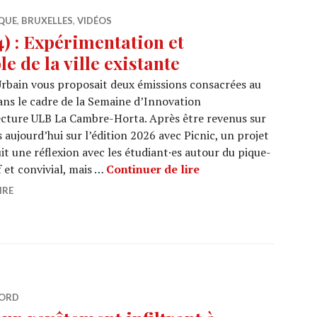
QUE
,
BRUXELLES
,
VIDÉOS
 : Expérimentation et
 de la ville existante
 Urbain vous proposait deux émissions consacrées au
ns le cadre de la Semaine d’Innovation
ecture ULB La Cambre-Horta. Après être revenus sur
 aujourd’hui sur l’édition 2026 avec Picnic, un projet
t une réflexion avec les étudiant·es autour du pique-
ARCHI URBAIN (20/34)
 et convivial, mais …
Continuer de lire
IRE
ORD