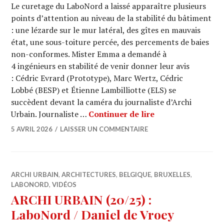
Le curetage du LaboNord a laissé apparaître plusieurs
points d’attention au niveau de la stabilité du bâtiment
: une lézarde sur le mur latéral, des gîtes en mauvais
état, une sous-toiture percée, des percements de baies
non-conformes. Mister Emma a demandé à
4 ingénieurs en stabilité de venir donner leur avis
: Cédric Evrard (Prototype), Marc Wertz, Cédric
Lobbé (BESP) et Étienne Lambilliotte (ELS) se
succèdent devant la caméra du journaliste d’Archi
ARCHI URBAIN (20/
Urbain. Journaliste …
Continuer de lire
5 AVRIL 2026
LAISSER UN COMMENTAIRE
ARCHI URBAIN
,
ARCHITECTURES
,
BELGIQUE
,
BRUXELLES
,
LABONORD
,
VIDÉOS
ARCHI URBAIN (20/25) :
LaboNord / Daniel de Vroey