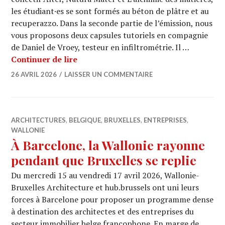
les étudiant·es se sont formés au béton de plâtre et au
recuperazzo. Dans la seconde partie de l’émission, nous
vous proposons deux capsules tutoriels en compagnie
de Daniel de Vroey, testeur en infiltrométrie. Il …
ARCHI URBAIN (20/29) : LaboNord / S
Continuer de lire
26 AVRIL 2026
LAISSER UN COMMENTAIRE
ARCHITECTURES
,
BELGIQUE
,
BRUXELLES
,
ENTREPRISES
,
WALLONIE
À Barcelone, la Wallonie rayonne
pendant que Bruxelles se replie
Du mercredi 15 au vendredi 17 avril 2026, Wallonie-
Bruxelles Architecture et hub.brussels ont uni leurs
forces à Barcelone pour proposer un programme dense
à destination des architectes et des entreprises du
secteur immobilier belge francophone. En marge de