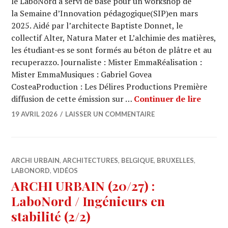
le LaboNord a servi de base pour un workshop de
la Semaine d’Innovation pédagogique(SIP)en mars
2025. Aidé par l’architecte Baptiste Donnet, le
collectif Alter, Natura Mater et L’alchimie des matières,
les étudiant·es se sont formés au béton de plâtre et au
recuperazzo. Journaliste : Mister EmmaRéalisation :
Mister EmmaMusiques : Gabriel Govea
CosteaProduction : Les Délires Productions Première
ARCHI 
diffusion de cette émission sur …
Continuer de lire
19 AVRIL 2026
LAISSER UN COMMENTAIRE
ARCHI URBAIN
,
ARCHITECTURES
,
BELGIQUE
,
BRUXELLES
,
LABONORD
,
VIDÉOS
ARCHI URBAIN (20/27) :
LaboNord / Ingénieurs en
stabilité (2/2)