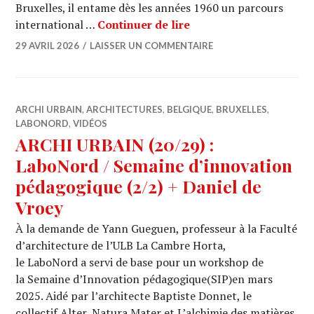
Bruxelles, il entame dès les années 1960 un parcours
Jean Dethier et la terr
international …
Continuer de lire
29 AVRIL 2026
LAISSER UN COMMENTAIRE
ARCHI URBAIN
,
ARCHITECTURES
,
BELGIQUE
,
BRUXELLES
,
LABONORD
,
VIDÉOS
ARCHI URBAIN (20/29) :
LaboNord / Semaine d’innovation
pédagogique (2/2) + Daniel de
Vroey
À la demande de Yann Gueguen, professeur à la Faculté
d’architecture de l’ULB La Cambre Horta,
le LaboNord a servi de base pour un workshop de
la Semaine d’Innovation pédagogique(SIP)en mars
2025. Aidé par l’architecte Baptiste Donnet, le
collectif Alter, Natura Mater et L’alchimie des matières,