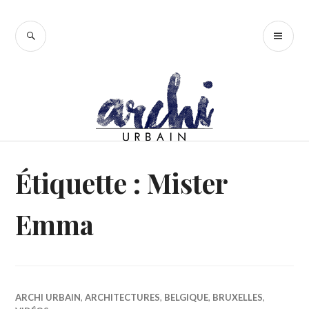
Accéder
au
RECHERCHE
ME
contenu
PR
principal
Étiquette :
Mister
Emma
ARCHI URBAIN
,
ARCHITECTURES
,
BELGIQUE
,
BRUXELLES
,