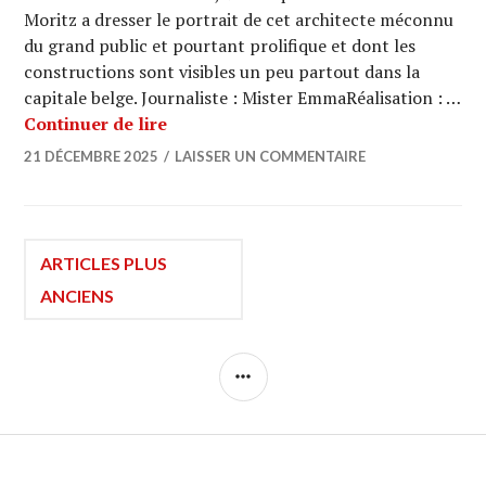
Moritz a dresser le portrait de cet architecte méconnu
du grand public et pourtant prolifique et dont les
constructions sont visibles un peu partout dans la
capitale belge. Journaliste : Mister EmmaRéalisation : …
ARCHI URBAIN (20/15) : Josse Franss
Continuer de lire
21 DÉCEMBRE 2025
LAISSER UN COMMENTAIRE
Navigation
ARTICLES PLUS
ANCIENS
des
COLONNE
articles
LATÉRALE