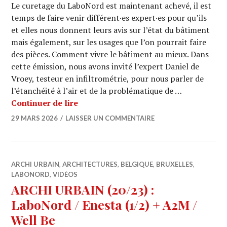
Le curetage du LaboNord est maintenant achevé, il est
temps de faire venir différent·es expert·es pour qu’ils
et elles nous donnent leurs avis sur l’état du bâtiment
mais également, sur les usages que l’on pourrait faire
des pièces. Comment vivre le bâtiment au mieux. Dans
cette émission, nous avons invité l’expert Daniel de
Vroey, testeur en infiltrométrie, pour nous parler de
l’étanchéité à l’air et de la problématique de …
ARCHI URBAIN (20/25) : LaboNord / D
Continuer de lire
29 MARS 2026
LAISSER UN COMMENTAIRE
ARCHI URBAIN
,
ARCHITECTURES
,
BELGIQUE
,
BRUXELLES
,
LABONORD
,
VIDÉOS
ARCHI URBAIN (20/23) :
LaboNord / Enesta (1/2) + A2M /
Well Be