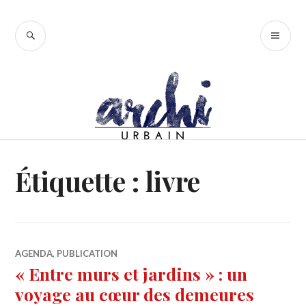
Accéder
au
RECHERCHE
ME
contenu
PR
principal
Étiquette :
livre
AGENDA
,
PUBLICATION
« Entre murs et jardins » : un
voyage au cœur des demeures