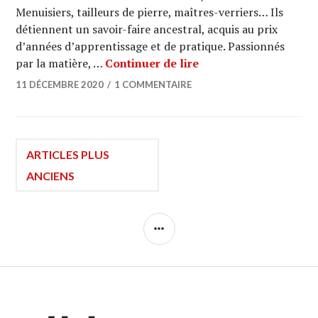
Menuisiers, tailleurs de pierre, maîtres-verriers… Ils
détiennent un savoir-faire ancestral, acquis au prix
d’années d’apprentissage et de pratique. Passionnés
ARCHI URBAIN, l’actu 
par la matière, …
Continuer de lire
11 DÉCEMBRE 2020
1 COMMENTAIRE
Navigation
ARTICLES PLUS
ANCIENS
des
COLONNE
articles
LATÉRALE