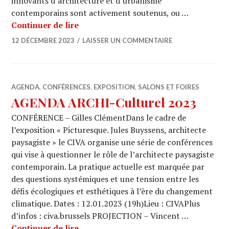
innovants d’architecture et d’urbanisme
contemporains sont activement soutenus, ou …
BRUSSELS ARCHITECTURE PRIZE 2023 
Continuer de lire
12 DÉCEMBRE 2023
LAISSER UN COMMENTAIRE
AGENDA
,
CONFÉRENCES
,
EXPOSITION
,
SALONS ET FOIRES
AGENDA ARCHI-Culturel 2023
CONFÉRENCE – Gilles ClémentDans le cadre de
l’exposition « Picturesque. Jules Buyssens, architecte
paysagiste » le CIVA organise une série de conférences
qui vise à questionner le rôle de l’architecte paysagiste
contemporain. La pratique actuelle est marquée par
des questions systémiques et une tension entre les
défis écologiques et esthétiques à l’ère du changement
climatique. Dates : 12.01.2023 (19h)Lieu : CIVAPlus
d’infos : civa.brussels PROJECTION – Vincent …
AGENDA ARCHI-Culturel 2023
Continuer de lire