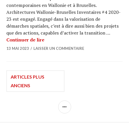
contemporaines en Wallonie et à Bruxelles.
Architectures Wallonie-Bruxelles Inventaires #4 2020-
23 est engagé. Engagé dans la valorisation de
démarches spatiales, c’est à dire aussi bien des projets
que des actions, capables d’activer la transition …
Architectures Wallonie-Bruxelles Inv
Continuer de lire
13 MAI 2023
LAISSER UN COMMENTAIRE
Navigation
ARTICLES PLUS
ANCIENS
des
COLONNE
articles
LATÉRALE