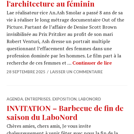
l’architecture au féminin
Lae réalisateur·rice An.Ash Smolar a passé 8 ans de sa
vie à réaliser le long métrage documentaire Out of the
Picture. Partant de l’affaire de Denise Scott Brown
invisibilisée au Prix Pritzker au profit de son mari
Robert Venturi, Ash dresse un portrait multiple
questionnant l’effacement des femmes dans une
profession dominée par les hommes. Le film part à la
OUT OF T
recherche de ces femmes et …
Continuer de lire
28 SEPTEMBRE 2025
LAISSER UN COMMENTAIRE
AGENDA
,
ENTREPRISES
,
EXPOSITION
,
LABONORD
INVITATION – Barbecue de fin de
saison du LaboNord
Chères amies, chers amis, Je vous invite
chaleureusement à venir fêter avec nous la fin de la