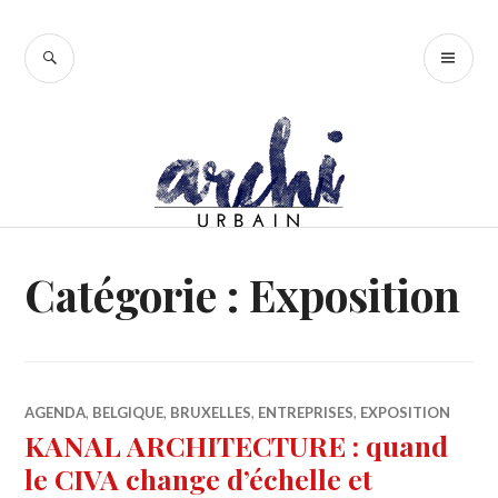
Accéder
au
RECHERCHE
ME
contenu
PR
principal
Catégorie :
Exposition
AGENDA
,
BELGIQUE
,
BRUXELLES
,
ENTREPRISES
,
EXPOSITION
KANAL ARCHITECTURE : quand
le CIVA change d’échelle et