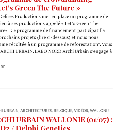
Let’s Green The Future »
Délires Productions met en place un programme de
ien à ses productions appelé « Let’s Green The
re« . Ce programme de financement participatif a
prochains projets (lire ci-dessous) et nous nous
mme récoltée à un programme de reforestation*. Vous
s ARCHI URBAIN. LABO NORD Archi Urbain s’engage à
NORD : Participez à notre programme de crowdfunding « 
IRE
HI URBAIN
,
ARCHITECTURES
,
BELGIQUE
,
VIDÉOS
,
WALLONIE
CHI URBAIN WALLONIE (01/07) :
D2 / Delphi Genetics