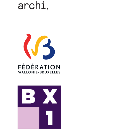
AIN (20/27) : LaboNord / Ingénieurs en stabilité (2/2)