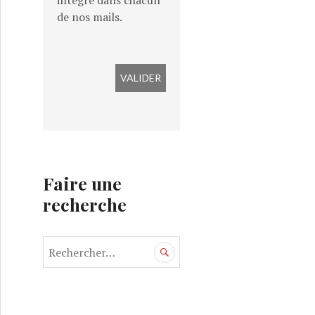
intégré dans chacun
de nos mails.
Faire une
recherche
tic aux solutions
R
e
c
h
e