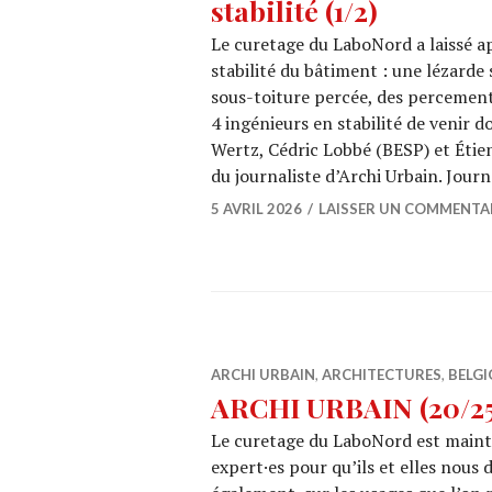
stabilité (1/2)
Le curetage du LaboNord a laissé ap
stabilité du bâtiment : une lézarde 
sous-toiture percée, des percemen
4 ingénieurs en stabilité de venir d
Wertz, Cédric Lobbé (BESP) et Étie
du journaliste d’Archi Urbain. Jour
5 AVRIL 2026
LAISSER UN COMMENTA
ARCHI URBAIN
,
ARCHITECTURES
,
BELGI
ARCHI URBAIN (20/25)
Le curetage du LaboNord est mainten
expert·es pour qu’ils et elles nous 