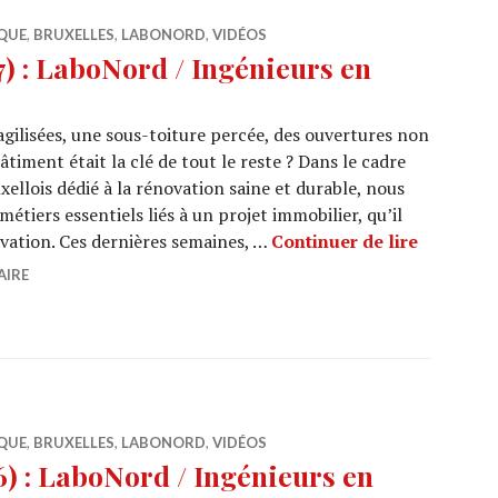
QUE
,
BRUXELLES
,
LABONORD
,
VIDÉOS
 : LaboNord / Ingénieurs en
ragilisées, une sous-toiture percée, des ouvertures non
âtiment était la clé de tout le reste ? Dans le cadre
ellois dédié à la rénovation saine et durable, nous
tiers essentiels liés à un projet immobilier, qu’il
ARCHI URB
ovation. Ces dernières semaines, …
Continuer de lire
AIRE
QUE
,
BRUXELLES
,
LABONORD
,
VIDÉOS
 : LaboNord / Ingénieurs en