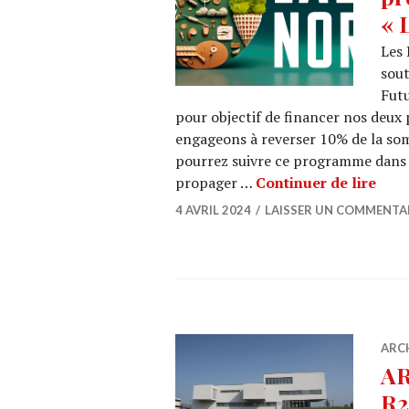
« 
Les 
sout
Futu
pour objectif de financer nos deux 
engageons à reverser 10% de la so
pourrez suivre ce programme dan
LABO
propager …
Continuer de lire
4 AVRIL 2024
LAISSER UN COMMENTA
ARC
AR
R2