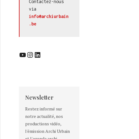
Contactez-nous 
via 
info@archiurbain
.be
YouTube
Instagram
LinkedIn
Newsletter
Restez informé sur
notre actualité, nos
productions vidéo,
l'émission Archi Urbain
et l'agenda archi-