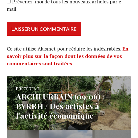
Prévenez-moi de tous les nouveaux articles par e-
mail.
Ce site utilise Akismet pour réduire les indésirables.
En
savoir plus sur la façon dont les données de vos
commentaires sont traitées
.
Navigation
PRÉCÉDENT
ARCHI URBAIN (09/06) :
Article
de
précédent :
BYRRH / Des artistes à
l’activité économique
l’article