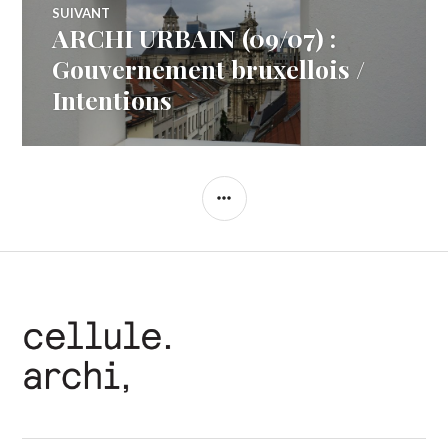
SUIVANT
ARCHI URBAIN (09/07) :
Article
Suivant:
Gouvernement bruxellois /
Intentions
COLONNE
LATÉRALE