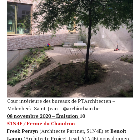
Cour intérieure des bureaux de PTArchitecten –
Molenbeek-Saint-Jean – ©archiurbain.be
08 novembre 2020 – Émission
10
51N4E / Ferme du Chaudron
Freek Persyn
(Architecte Partner, 51N4E) et
Benoit
Lanon
(Architecte Project Lead, 51N4E) nous donnent