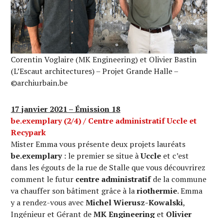
Corentin Voglaire (MK Engineering) et Olivier Bastin
(L’Escaut architectures) – Projet Grande Halle –
©archiurbain.be
17 janvier 2021 – Émission 18
be.exemplary (2/4) / Centre
administratif
Uccle et
Recypark
Mister Emma vous présente deux projets lauréats
be.exemplary
: le premier se situe à
Uccle
et c’est
dans les égouts de la rue de Stalle que vous découvrirez
comment le futur
centre administratif
de la commune
va chauffer son bâtiment grâce à la
riothermie
. Emma
y a rendez-vous avec
Michel Wierusz-Kowalski
,
Ingénieur et Gérant de
MK Engineering
et
Olivier