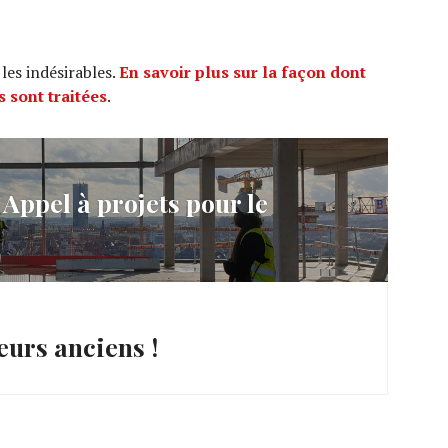
 les indésirables.
En savoir plus sur la façon dont
 sont traitées
.
ppel à projets pour le
eurs anciens !