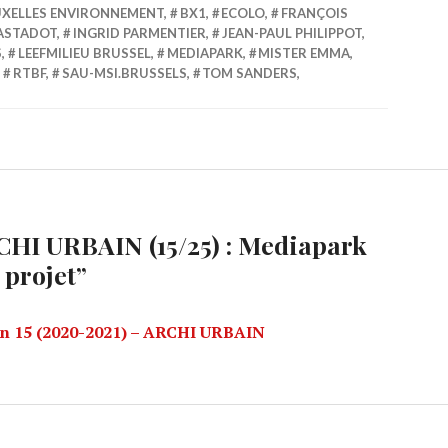
XELLES ENVIRONNEMENT
,
BX1
,
ECOLO
,
FRANÇOIS
ASTADOT
,
INGRID PARMENTIER
,
JEAN-PAUL PHILIPPOT
,
S
,
LEEFMILIEU BRUSSEL
,
MEDIAPARK
,
MISTER EMMA
,
,
RTBF
,
SAU-MSI.BRUSSELS
,
TOM SANDERS
,
HI URBAIN (15/25) : Mediapark
 projet
”
son 15 (2020-2021) – ARCHI URBAIN