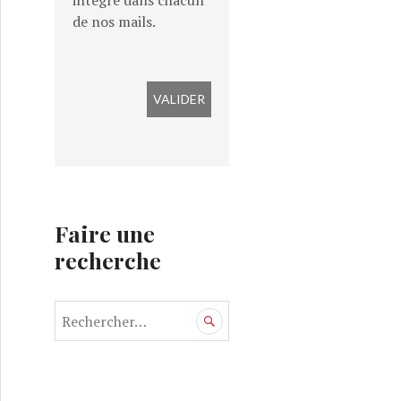
intégré dans chacun
de nos mails.
Faire une
recherche
R
e
c
h
e