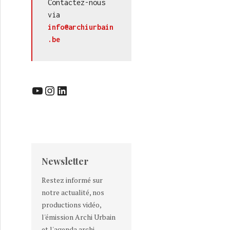
Contactez-nous 
via 
info@archiurbain
.be
YouTube
Instagram
LinkedIn
Newsletter
Restez informé sur
notre actualité, nos
productions vidéo,
l'émission Archi Urbain
et l'agenda archi-