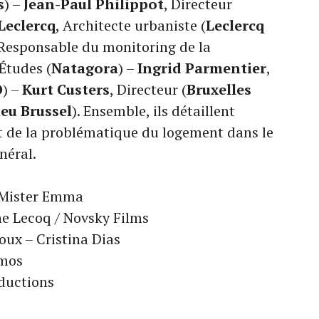
s
) –
Jean-Paul Philippot
, Directeur
Leclercq
, Architecte urbaniste (
Leclercq
 Responsable du monitoring de la
Études (
Natagora
) –
Ingrid Parmentier
,
O
) –
Kurt Custers
, Directeur (
Bruxelles
eu Brussel
). Ensemble, ils détaillent
nt de la problématique du logement dans le
néral.
 Mister Emma
he Lecoq / Novsky Films
ux – Cristina Dias
amos
oductions