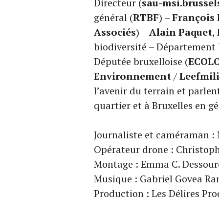
Directeur (
sau-msi.brussel
général (
RTBF
) –
François 
Associés
) –
Alain Paquet
,
biodiversité – Département 
Députée bruxelloise (
ECOL
Environnement
/
Leefmili
l’avenir du terrain et parle
quartier et à Bruxelles en gé
Journaliste et caméraman :
Opérateur drone : Christop
Montage : Emma C. Dessouro
Musique : Gabriel Govea R
Production : Les Délires Pr