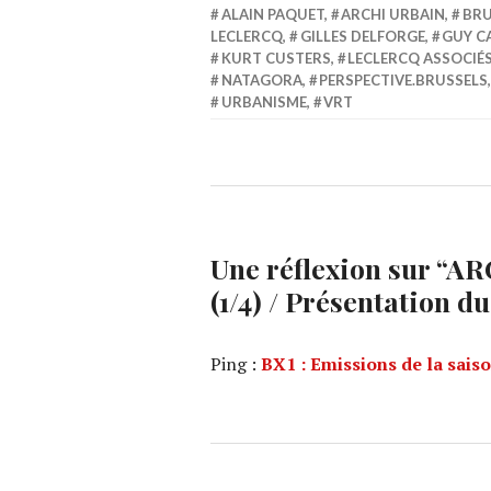
ALAIN PAQUET
,
ARCHI URBAIN
,
BRU
LECLERCQ
,
GILLES DELFORGE
,
GUY C
KURT CUSTERS
,
LECLERCQ ASSOCIÉ
NATAGORA
,
PERSPECTIVE.BRUSSELS
URBANISME
,
VRT
Une réflexion sur “
ARC
(1/4) / Présentation du
Ping :
BX1 : Emissions de la sai