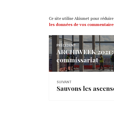
Ce site utilise Akismet pour réduire
les données de vos commentaires
Navigation
PRÉCÉDENT
ARCHIWEEK 2021 : A
Article
de
commissariat
précédent :
l’article
SUIVANT
Sauvons les ascens
Article
Suivant: