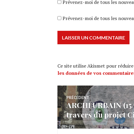
Prévenez-moi de tous les nouvea
Prévenez-moi de tous les nouveau
Ce site utilise Akismet pour réduire
les données de vos commentaires
Navigation
PRÉCÉDENT
ARCHI URBAIN (15/0
Article
de
travers du projet C
précédent :
l’article