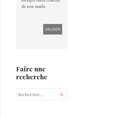
intégré dans chacun
de nos mails.
Faire une
recherche
R
e
c
h
e