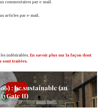
ux commentaires par e-mail.
x articles par e-mail.
 les indésirables.
En savoir plus sur la façon dont
 sont traitées
.
6) : be.sustainable (au
ityGate II)