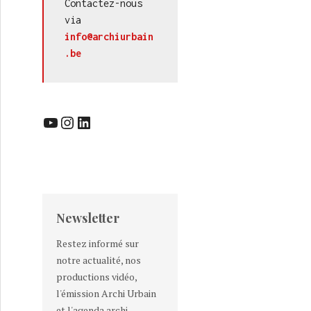
Contactez-nous 
via 
info@archiurbain
.be
YouTube
Instagram
LinkedIn
Newsletter
Restez informé sur
notre actualité, nos
productions vidéo,
l'émission Archi Urbain
et l'agenda archi-