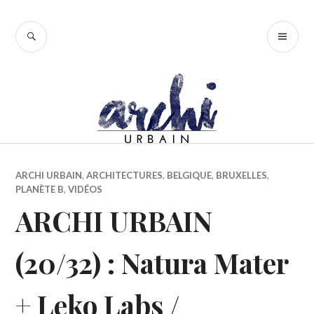
Accéder
au
RECHERCHE
ME
contenu
PR
principal
ARCHI URBAIN
,
ARCHITECTURES
,
BELGIQUE
,
BRUXELLES
,
PLANÈTE B
,
VIDÉOS
ARCHI URBAIN
(20/32) : Natura Mater
+ Leko Labs /