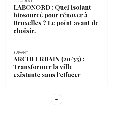
PRÉCÉDENT
LABONORD : Quel isolant
Article
de
précédent :
biosourcé pour rénover à
Bruxelles ? Le point avant de
l’article
choisir.
SUIVANT
ARCHI URBAIN (20/33) :
Article
Suivant:
Transformer la ville
existante sans l’effacer
COLONNE
LATÉRALE