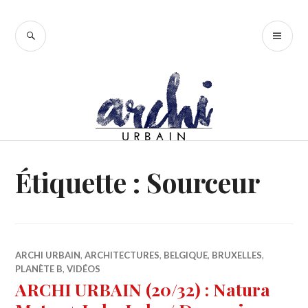
Accéder
au
RECHERCHE
ME
contenu
PR
principal
Étiquette :
Sourceur
ARCHI URBAIN
,
ARCHITECTURES
,
BELGIQUE
,
BRUXELLES
,
PLANÈTE B
,
VIDÉOS
ARCHI URBAIN (20/32) : Natura