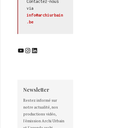
Contactez-nous 
via 
info@archiurbain
.be
YouTube
Instagram
LinkedIn
Newsletter
Restez informé sur
notre actualité, nos
productions vidéo,
l'émission Archi Urbain
et l'agenda archi-