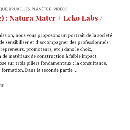
QUE
,
BRUXELLES
,
PLANÈTE B
,
VIDÉOS
 : Natura Mater + Leko Labs /
ission, nous vous proposons un portrait de la société
 de sensibiliser et d’accompagner des professionnels
trepreneurs, promoteurs, etc.) dans le choix,
n de matériaux de construction à faible impact
se sur trois piliers fondamentaux : la consultance,
a formation. Dans la seconde partie …
0/32) : Natura Mater + Leko Labs / Draperies
RE