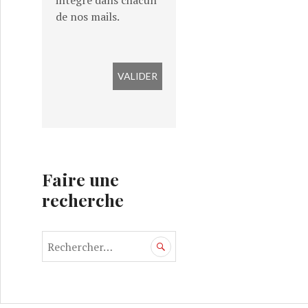
intégré dans chacun
de nos mails.
Faire une
recherche
R
e
c
h
e