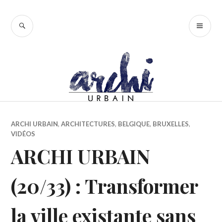
Accéder
au
RECHERCHE
ME
contenu
PR
principal
ARCHI URBAIN
,
ARCHITECTURES
,
BELGIQUE
,
BRUXELLES
,
VIDÉOS
ARCHI URBAIN
(20/33) : Transformer
la ville existante sans