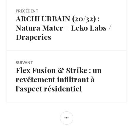
Navigation
PRÉCÉDENT
ARCHI URBAIN (20/32) :
Article
de
précédent :
Natura Mater + Leko Labs /
Draperies
l’article
SUIVANT
Flex Fusion & Strike : un
Article
Suivant:
revêtement infiltrant à
l’aspect résidentiel
COLONNE
LATÉRALE