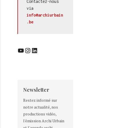
Contactez-nous 
via 
info@archiurbain
.be
YouTube
Instagram
LinkedIn
Newsletter
Restez informé sur
notre actualité, nos
productions vidéo,
l'émission Archi Urbain
et l'agenda archi-