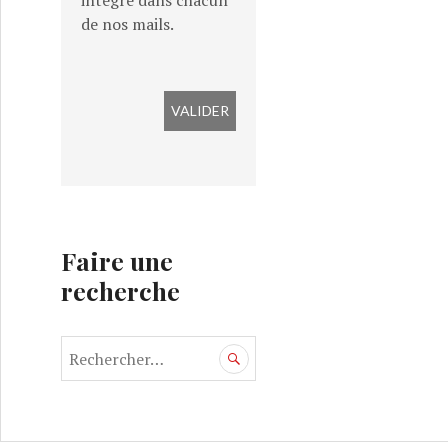
intégré dans chacun
de nos mails.
Faire une
recherche
R
e
c
h
e