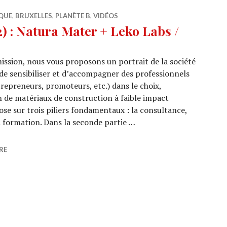
QUE
,
BRUXELLES
,
PLANÈTE B
,
VIDÉOS
 : Natura Mater + Leko Labs /
ission, nous vous proposons un portrait de la société
 de sensibiliser et d’accompagner des professionnels
trepreneurs, promoteurs, etc.) dans le choix,
n de matériaux de construction à faible impact
se sur trois piliers fondamentaux : la consultance,
a formation. Dans la seconde partie …
0/32) : Natura Mater + Leko Labs / Draperies
RE