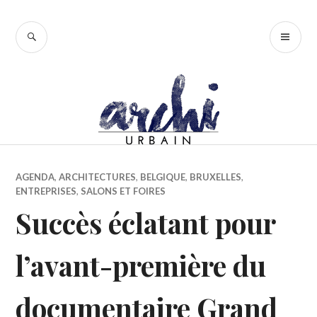
Accéder
au
RECHERCHE
ME
contenu
PR
principal
AGENDA
,
ARCHITECTURES
,
BELGIQUE
,
BRUXELLES
,
ENTREPRISES
,
SALONS ET FOIRES
Succès éclatant pour
l’avant-première du
documentaire Grand