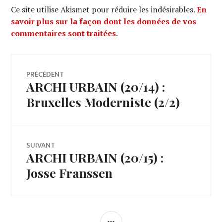
Ce site utilise Akismet pour réduire les indésirables.
En
savoir plus sur la façon dont les données de vos
commentaires sont traitées
.
Navigation
PRÉCÉDENT
ARCHI URBAIN (20/14) :
Article
de
précédent :
Bruxelles Moderniste (2/2)
l’article
SUIVANT
ARCHI URBAIN (20/15) :
Article
Suivant:
Josse Franssen
COLONNE