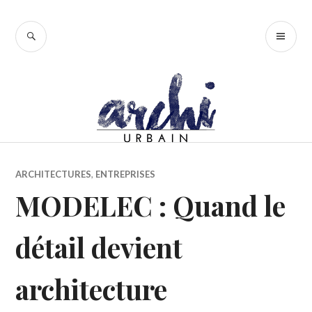
Accéder
au
RECHERCHE
ME
contenu
PR
principal
ARCHITECTURES
,
ENTREPRISES
MODELEC : Quand le
détail devient
architecture