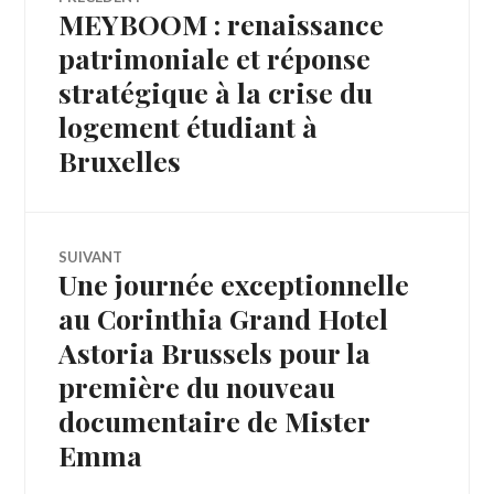
MEYBOOM : renaissance
Article
de
précédent :
patrimoniale et réponse
stratégique à la crise du
l’article
logement étudiant à
Bruxelles
SUIVANT
Une journée exceptionnelle
Article
Suivant:
au Corinthia Grand Hotel
Astoria Brussels pour la
première du nouveau
documentaire de Mister
Emma