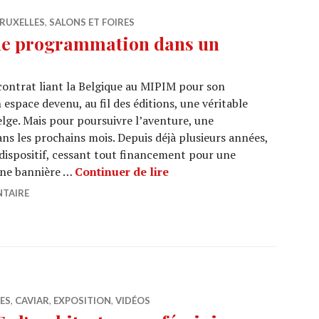
RUXELLES
,
SALONS ET FOIRES
che programmation dans un
ontrat liant la Belgique au MIPIM pour son
espace devenu, au fil des éditions, une véritable
belge. Mais pour poursuivre l’aventure, une
ns les prochains mois. Depuis déjà plusieurs années,
 dispositif, cessant tout financement pour une
MIPIM 2026 : une riche pro
une bannière …
Continuer de lire
NTAIRE
ES
,
CAVIAR
,
EXPOSITION
,
VIDÉOS