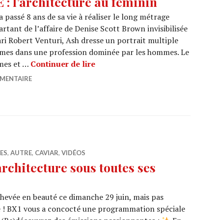
 l’architecture au féminin
 passé 8 ans de sa vie à réaliser le long métrage
rtant de l’affaire de Denise Scott Brown invisibilisée
ari Robert Venturi, Ash dresse un portrait multiple
mes dans une profession dominée par les hommes. Le
OUT OF THE PICTURE : l’archite
mmes et …
Continuer de lire
MMENTAIRE
ES
,
AUTRE
,
CAVIAR
,
VIDÉOS
’architecture sous toutes ses
achevée en beauté ce dimanche 29 juin, mais pas
le ! BX1 vous a concocté une programmation spéciale