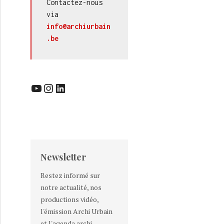
Contactez-nous 
via 
info@archiurbain
.be
YouTube
Instagram
LinkedIn
Newsletter
Restez informé sur
notre actualité, nos
productions vidéo,
l'émission Archi Urbain
et l'agenda archi-