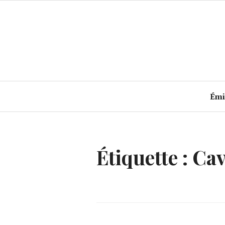
Accéder
au
contenu
principal
Émi
Étiquette :
Cav