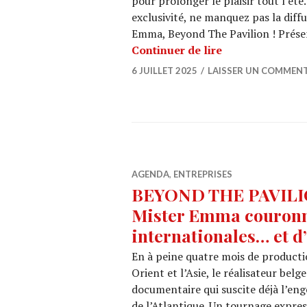
pour prolonger le plaisir tout l’ét
exclusivité, ne manquez pas la dif
Emma, Beyond The Pavilion ! Présen
Cet été, BX1 cél
Continuer de lire
6 JUILLET 2025
LAISSER UN COMMENT
AGENDA
,
ENTREPRISES
BEYOND THE PAVILION 
Mister Emma couronné
internationales… et d’
En à peine quatre mois de producti
Orient et l’Asie, le réalisateur be
documentaire qui suscite déjà l’en
de l’Atlantique. Un tournage expres