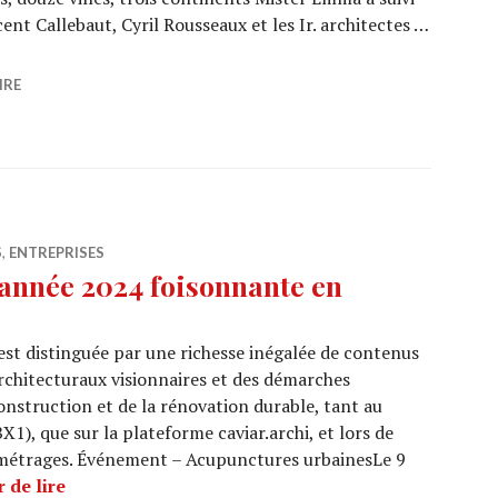
ent Callebaut, Cyril Rousseaux et les Ir. architectes …
LION : le tour du monde éclair de Mister Emma couronné 
IRE
S
,
ENTREPRISES
année 2024 foisonnante en
est distinguée par une richesse inégalée de contenus
architecturaux visionnaires et des démarches
onstruction et de la rénovation durable, tant au
X1), que sur la plateforme caviar.archi, et lors de
s métrages. Événement – Acupunctures urbainesLe 9
ARCHI URBAIN : Une année 2024 foisonnante en 
 de lire