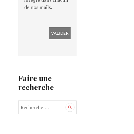
intégré dans chacun
de nos mails.
Faire une
recherche
xelles – Belgique
R
e
c
h
e