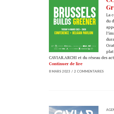
Gr
La c
du d
appo
l’im
dura
Orat
plat
CAVIAR.ARCHI et du réseau des act
CONFÉRENCE : B
Continuer de lire
8 MARS 2023
2 COMMENTAIRES
AGE