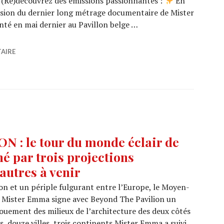
é. (Re)découvrez des émissions passionnantes :
En
fusion du dernier long métrage documentaire de Mister
té en mai dernier au Pavillon belge …
èbre l’architecture sous toutes ses formes !
AIRE
: le tour du monde éclair de
 par trois projections
autres à venir
on et un périple fulgurant entre l’Europe, le Moyen-
lge Mister Emma signe avec Beyond The Pavilion un
gouement des milieux de l’architecture des deux côtés
s, douze villes, trois continents Mister Emma a suivi