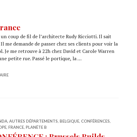
France
 un coup de fil de l’architecte Rudy Ricciotti. Il sait
. Il me demande de passer chez ses clients pour voir la
ol. Je me retrouve à 22h chez David et Carole Warren
e petite rue. Passé le portique, la …
ol – France
AIRE
NDA
,
AUTRES DÉPARTEMENTS
,
BELGIQUE
,
CONFÉRENCES
,
OPE
,
FRANCE
,
PLANÈTE B
NFÉRENCE : Brussels Builds