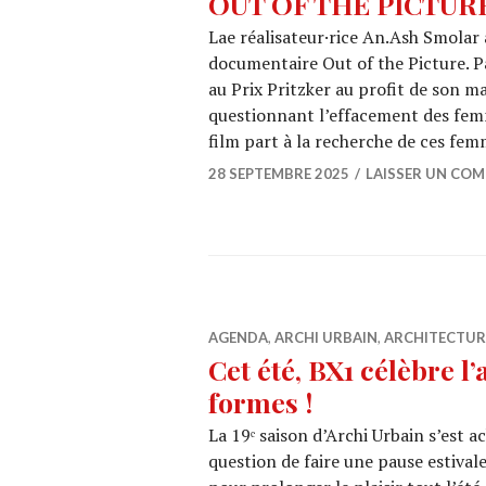
OUT OF THE PICTURE :
Lae réalisateur·rice An.Ash Smolar a
documentaire Out of the Picture. Pa
au Prix Pritzker au profit de son m
questionnant l’effacement des fem
film part à la recherche de ces fe
28 SEPTEMBRE 2025
LAISSER UN CO
AGENDA
,
ARCHI URBAIN
,
ARCHITECTUR
Cet été, BX1 célèbre l
formes !
La 19ᵉ saison d’Archi Urbain s’est 
question de faire une pause estiva