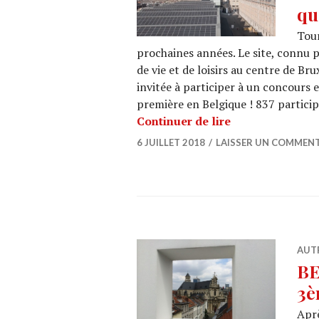
qu
Tou
prochaines années. Le site, connu 
de vie et de loisirs au centre de Bru
invitée à participer à un concours e
première en Belgique ! 837 partici
TOUR & TAXIS d
Continuer de lire
6 JUILLET 2018
LAISSER UN COMMENT
AUT
BE
3è
Aprè