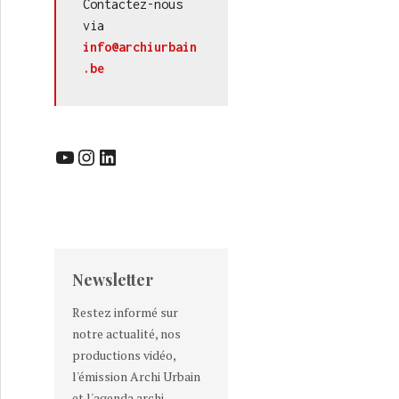
Contactez-nous 
via 
info@archiurbain
.be
YouTube
Instagram
LinkedIn
Newsletter
Restez informé sur
notre actualité, nos
productions vidéo,
l'émission Archi Urbain
et l'agenda archi-