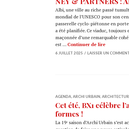
NEY & PARTNERS : Al
Albi, une ville au riche passé tumul
mondial de l’UNESCO pour son centr
passerelle cyclo-piétonne en porte-
a été planifiée. Ce viaduc, toujours
maçonnée d’une remarquable cohéren
NEY & PAR
est …
Continuer de lire
6 JUILLET 2025
LAISSER UN COMMENT
AGENDA
,
ARCHI URBAIN
,
ARCHITECTUR
Cet été, BX1 célèbre l
formes !
La 19ᵉ saison d’Archi Urbain s’est 