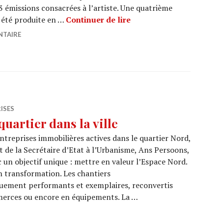
e 3 émissions consacrées à l’artiste. Une quatrième
JEAN GLIBERT est décéd
 été produite en …
Continuer de lire
NTAIRE
ISES
uartier dans la ville
ntreprises immobilières actives dans le quartier Nord,
et de la Secrétaire d’Etat à l’Urbanisme, Ans Persoons,
un objectif unique : mettre en valeur l’Espace Nord.
n transformation. Les chantiers
uement performants et exemplaires, reconvertis
merces ou encore en équipements. La …
veau quartier dans la ville