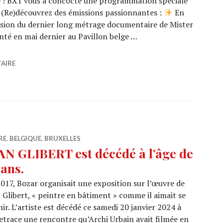
le ! BX1 vous a concocté une programmation spéciale
é. (Re)découvrez des émissions passionnantes :
En
fusion du dernier long métrage documentaire de Mister
té en mai dernier au Pavillon belge …
èbre l’architecture sous toutes ses formes !
AIRE
RE
,
BELGIQUE
,
BRUXELLES
AN GLIBERT est décédé à l’âge de
 ans.
017, Bozar organisait une exposition sur l’œuvre de
 Glibert, « peintre en bâtiment » comme il aimait se
nir. L’artiste est décédé ce samedi 20 janvier 2024 à
 retrace une rencontre qu’Archi Urbain avait filmée en