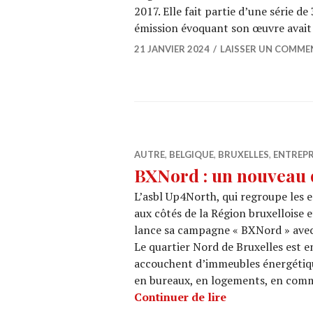
2017. Elle fait partie d’une série d
émission évoquant son œuvre avait
21 JANVIER 2024
LAISSER UN COMME
AUTRE
,
BELGIQUE
,
BRUXELLES
,
ENTREPR
BXNord : un nouveau q
L’asbl Up4North, qui regroupe les e
aux côtés de la Région bruxelloise 
lance sa campagne « BXNord » avec 
Le quartier Nord de Bruxelles est e
accouchent d’immeubles énergétiq
en bureaux, en logements, en com
BXNord : un nou
Continuer de lire