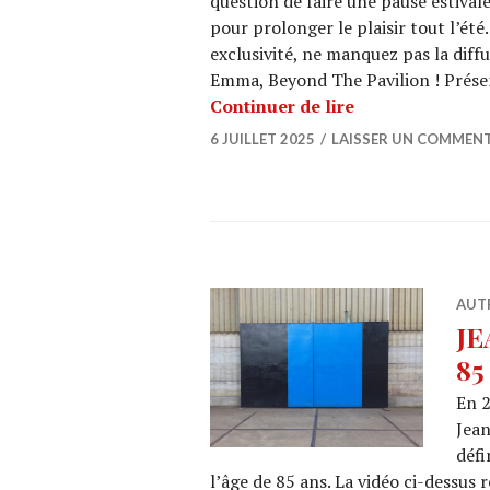
question de faire une pause estiva
pour prolonger le plaisir tout l’ét
exclusivité, ne manquez pas la dif
Emma, Beyond The Pavilion ! Présen
Cet été, BX1 cél
Continuer de lire
6 JUILLET 2025
LAISSER UN COMMENT
AUT
JE
85
En 2
Jean
défi
l’âge de 85 ans. La vidéo ci-dessus