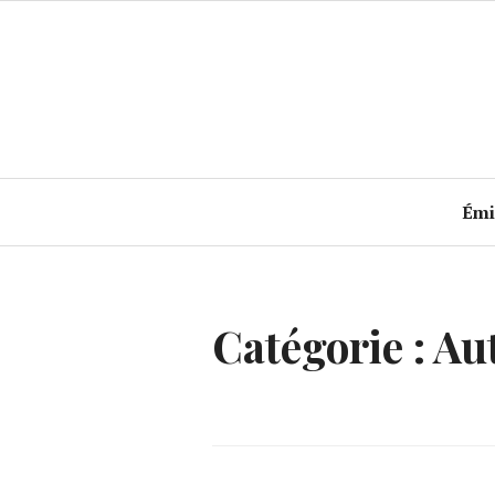
Accéder
au
contenu
principal
Émi
Catégorie :
Au