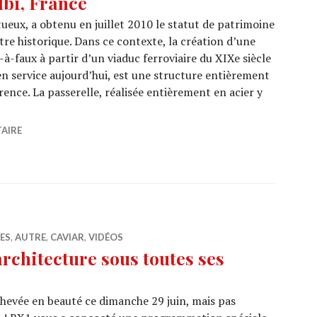
bi, France
tueux, a obtenu en juillet 2010 le statut de patrimoine
e historique. Dans ce contexte, la création d’une
à-faux à partir d’un viaduc ferroviaire du XIXe siècle
 en service aujourd’hui, est une structure entièrement
ce. La passerelle, réalisée entièrement en acier y
TNERS : Albi, France
AIRE
ES
,
AUTRE
,
CAVIAR
,
VIDÉOS
’architecture sous toutes ses
achevée en beauté ce dimanche 29 juin, mais pas