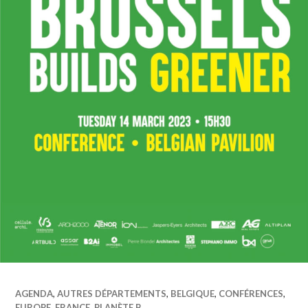
AGENDA
,
AUTRES DÉPARTEMENTS
,
BELGIQUE
,
CONFÉRENCES
,
EUROPE
,
FRANCE
,
PLANÈTE B