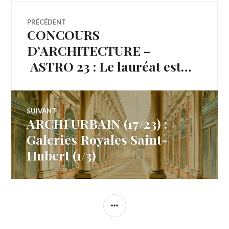
Navigation
PRÉCÉDENT
CONCOURS
Article
de
précédent :
D’ARCHITECTURE –
ASTRO 23 : Le lauréat est…
l’article
SUIVANT
ARCHI URBAIN (17/23) :
Article
Suivant:
Galeries Royales Saint-
Hubert (1/3)
COLONNE
LATÉRALE