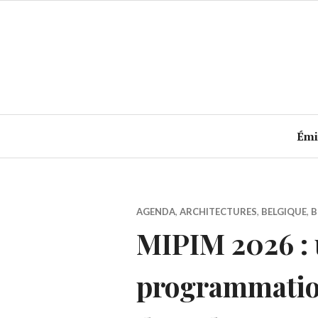
Accéder
au
contenu
principal
Émi
AGENDA
,
ARCHITECTURES
,
BELGIQUE
,
B
MIPIM 2026 : 
programmatio