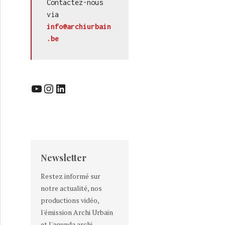
Contactez-nous 
via 
info@archiurbain
.be
YouTube
Instagram
LinkedIn
Newsletter
Restez informé sur
notre actualité, nos
productions vidéo,
l'émission Archi Urbain
et l'agenda archi-