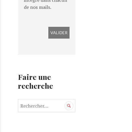
intégré dans chacun
de nos mails.
Faire une
recherche
R
e
c
h
e