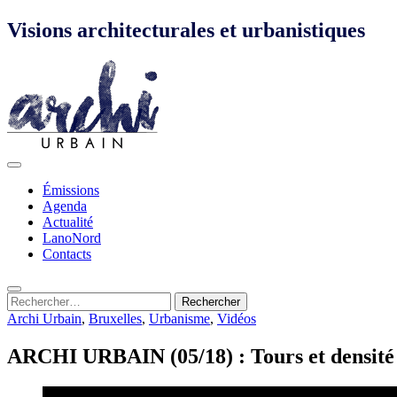
Accéder
Visions architecturales et urbanistiques
au
contenu
principal
Menu
principal
Émissions
Agenda
Actualité
LanoNord
Contacts
Recherche
Rechercher :
Archi Urbain
,
Bruxelles
,
Urbanisme
,
Vidéos
ARCHI URBAIN (05/18) : Tours et densité 