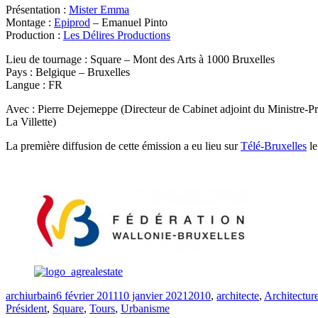
Présentation :
Mister Emma
Montage :
Epiprod
– Emanuel Pinto
Production :
Les Délires Productions
Lieu de tournage : Square – Mont des Arts à 1000 Bruxelles
Pays : Belgique – Bruxelles
Langue : FR
Avec : Pierre Dejemeppe (Directeur de Cabinet adjoint du Ministre-Prés
La Villette)
La première diffusion de cette émission a eu lieu sur
Télé-Bruxelles
le
archiurbain
6 février 2011
10 janvier 2021
2010
,
architecte
,
Architectur
Président
,
Square
,
Tours
,
Urbanisme