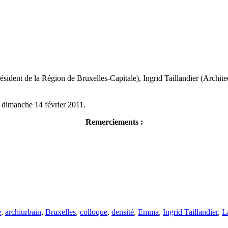
ident de la Région de Bruxelles-Capitale), Ingrid Taillandier (Architec
 dimanche 14 février 2011.
Remerciements :
e
,
archiurbain
,
Bruxelles
,
colloque
,
densité
,
Emma
,
Ingrid Taillandier
,
La