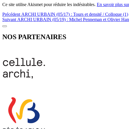
Ce site utilise Akismet pour réduire les indésirables.
En savoir plus su
Navigation
Article
Précédent
ARCHI URBAIN (05/17) : Tours et densité / Colloque (1)
Article
précédent :
Suivant
ARCHI URBAIN (05/19) : Michel Penneman et Olivier Hanna
de
Suivant:
Colonne
l’article
latérale
NOS PARTENAIRES