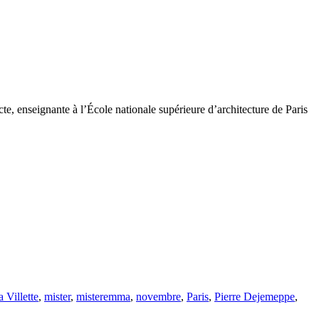
te, enseignante à l’École nationale supérieure d’architecture de Paris
 Villette
,
mister
,
misteremma
,
novembre
,
Paris
,
Pierre Dejemeppe
,