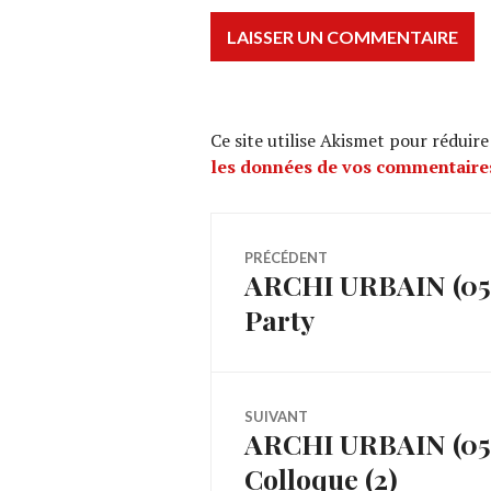
Ce site utilise Akismet pour réduire
les données de vos commentaires
Navigation
PRÉCÉDENT
ARCHI URBAIN (05/
Article
de
Party
précédent :
l’article
SUIVANT
ARCHI URBAIN (05/18
Article
Colloque (2)
Suivant: