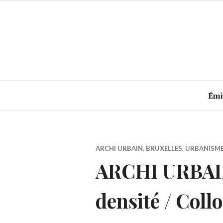
Accéder
au
contenu
principal
Émi
ARCHI URBAIN
,
BRUXELLES
,
URBANISM
ARCHI URBAIN 
densité / Collo