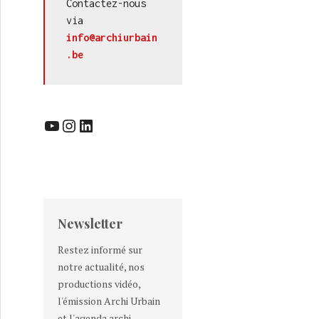
Contactez-nous 
via 
info@archiurbain
.be
YouTube
Instagram
LinkedIn
Newsletter
Restez informé sur
notre actualité, nos
productions vidéo,
l'émission Archi Urbain
et l'agenda archi-