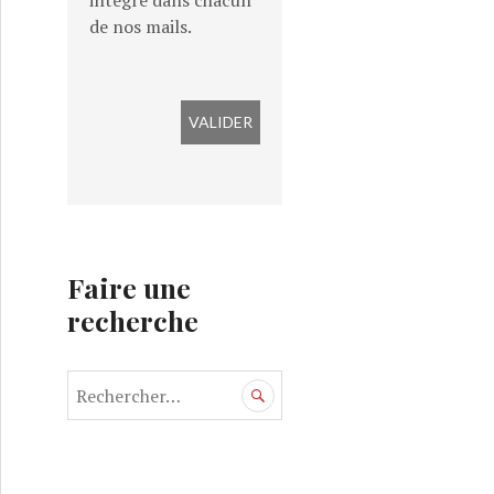
intégré dans chacun
de nos mails.
Faire une
recherche
R
e
c
h
e