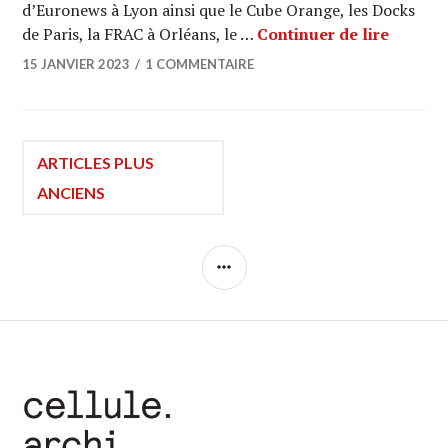
d’Euronews à Lyon ainsi que le Cube Orange, les Docks
ARCHI U
de Paris, la FRAC à Orléans, le …
Continuer de lire
15 JANVIER 2023
1 COMMENTAIRE
Navigation
ARTICLES PLUS
ANCIENS
des
COLONNE
articles
LATÉRALE