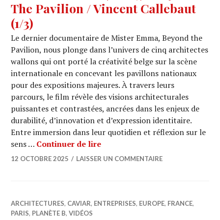
The Pavilion / Vincent Callebaut
(1/3)
Le dernier documentaire de Mister Emma, Beyond the
Pavilion, nous plonge dans l’univers de cinq architectes
wallons qui ont porté la créativité belge sur la scène
internationale en concevant les pavillons nationaux
pour des expositions majeures. À travers leurs
parcours, le film révèle des visions architecturales
puissantes et contrastées, ancrées dans les enjeux de
durabilité, d’innovation et d’expression identitaire.
Entre immersion dans leur quotidien et réflexion sur le
ARCHI URBAIN (20/07) : Beyond 
sens …
Continuer de lire
12 OCTOBRE 2025
LAISSER UN COMMENTAIRE
ARCHITECTURES
,
CAVIAR
,
ENTREPRISES
,
EUROPE
,
FRANCE
,
PARIS
,
PLANÈTE B
,
VIDÉOS