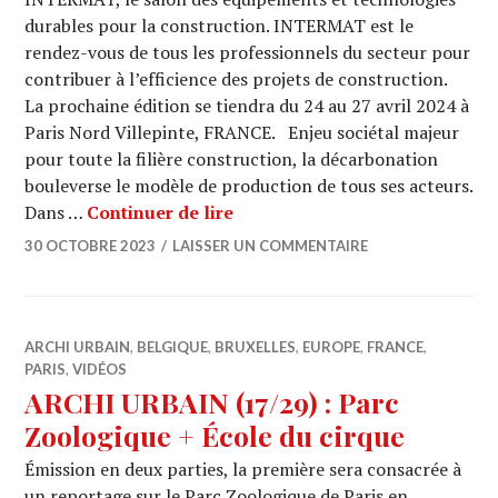
durables pour la construction. INTERMAT est le
rendez-vous de tous les professionnels du secteur pour
contribuer à l’efficience des projets de construction.
La prochaine édition se tiendra du 24 au 27 avril 2024 à
Paris Nord Villepinte, FRANCE. Enjeu sociétal majeur
pour toute la filière construction, la décarbonation
bouleverse le modèle de production de tous ses acteurs.
INTERMAT, le salon des équipe
Dans …
Continuer de lire
30 OCTOBRE 2023
LAISSER UN COMMENTAIRE
ARCHI URBAIN
,
BELGIQUE
,
BRUXELLES
,
EUROPE
,
FRANCE
,
PARIS
,
VIDÉOS
ARCHI URBAIN (17/29) : Parc
Zoologique + École du cirque
Émission en deux parties, la première sera consacrée à
un reportage sur le Parc Zoologique de Paris en