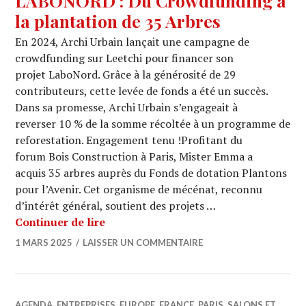
LABONORD : Du Crowdfunding à
la plantation de 35 Arbres
En 2024, Archi Urbain lançait une campagne de
crowdfunding sur Leetchi pour financer son
projet LaboNord. Grâce à la générosité de 29
contributeurs, cette levée de fonds a été un succès.
Dans sa promesse, Archi Urbain s’engageait à
reverser 10 % de la somme récoltée à un programme de
reforestation. Engagement tenu !Profitant du
forum Bois Construction à Paris, Mister Emma a
acquis 35 arbres auprès du Fonds de dotation Plantons
pour l’Avenir. Cet organisme de mécénat, reconnu
d’intérêt général, soutient des projets …
LABONORD : Du Crowdfunding à la pl
Continuer de lire
1 MARS 2025
LAISSER UN COMMENTAIRE
AGENDA
,
ENTREPRISES
,
EUROPE
,
FRANCE
,
PARIS
,
SALONS ET