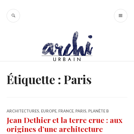
Accéder
au
RECHERCHE
ME
contenu
PR
principal
Étiquette :
Paris
ARCHITECTURES
,
EUROPE
,
FRANCE
,
PARIS
,
PLANÈTE B
Jean Dethier et la terre crue : aux
origines d’une architecture