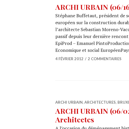
ARCHI URBAIN (06/16)
Stéphane Buffetaut, président de s
européen sur la construction durab
l’architecte Sebastian Moreno-Vacc
passif depuis leur dernière rencon
EpiProd – Emanuel PintoProduction 
Economique et social EuropéenPay
4 FÉVRIER 2012
2 COMMENTAIRES
ARCHI URBAIN
,
ARCHITECTURES
,
BRUX
ARCHI URBAIN (06/02)
Architectes
A l’occasion du déménagement hist