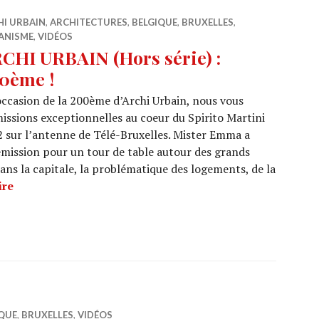
HI URBAIN
,
ARCHITECTURES
,
BELGIQUE
,
BRUXELLES
,
ANISME
,
VIDÉOS
CHI URBAIN (Hors série) :
0ème !
occasion de la 200ème d’Archi Urbain, nous vous
ssions exceptionnelles au coeur du Spirito Martini
2 sur l’antenne de Télé-Bruxelles. Mister Emma a
’émission pour un tour de table autour des grands
 dans la capitale, la problématique des logements, de la
ARCHI URBAIN (Hors série) : 200ème !
ire
QUE
,
BRUXELLES
,
VIDÉOS