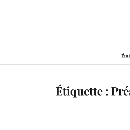
Accéder
au
contenu
principal
Émi
Étiquette :
Pré