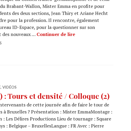
t du Brabant-Wallon, Mister Emma en profite pour
dents des deux sections, Jean Thiry et Ariane Hecht
rdre pour la profession. Il rencontre, également
bureau ID-Espace, pour la questionner sur son
ARCHI URBAIN (06/02) : 
t des nouveaux …
Continuer de lire
S
E
,
VIDÉOS
: Tours et densité / Colloque (2)
tervenants de cette journée afin de faire le tour de
urs à Bruxelles ? Présentation : Mister EmmaMontage :
: Les Délires Productions Lieu de tournage : Square
s : Belgique – BruxellesLangue : FR Avec : Pierre