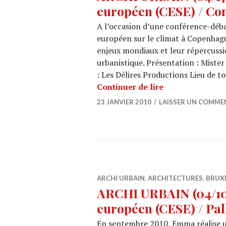
européen (CESE) / Con
A l’occasion d’une conférence-déba
européen sur le climat à Copenhagu
enjeux mondiaux et leur répercussio
urbanistique. Présentation : Mist
: Les Délires Productions Lieu de 
ARCHI URBAIN (0
Continuer de lire
23 JANVIER 2010
LAISSER UN COMME
ARCHI URBAIN
,
ARCHITECTURES
,
BRUX
ARCHI URBAIN (04/10)
européen (CESE) / Pal
En septembre 2010, Emma réalise u