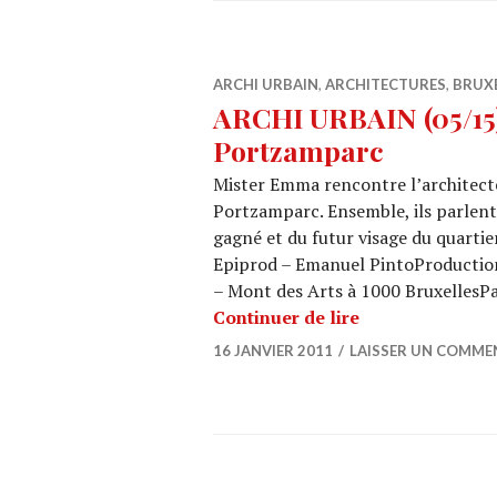
ARCHI URBAIN
,
ARCHITECTURES
,
BRUX
ARCHI URBAIN (05/15) 
Portzamparc
Mister Emma rencontre l’architect
Portzamparc. Ensemble, ils parlent d
gagné et du futur visage du quart
Epiprod – Emanuel PintoProduction 
– Mont des Arts à 1000 BruxellesPa
ARCHI URBAIN (0
Continuer de lire
16 JANVIER 2011
LAISSER UN COMME