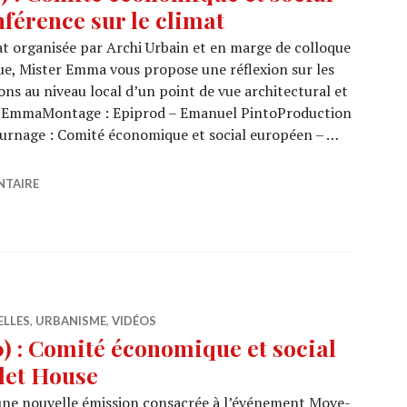
férence sur le climat
t organisée par Archi Urbain et en marge de colloque
e, Mister Emma vous propose une réflexion sur les
ns au niveau local d’un point de vue architectural et
er EmmaMontage : Epiprod – Emanuel PintoProduction
tournage : Comité économique et social européen – …
4/17) : Comité économique et social européen (CESE) / C
NTAIRE
ELLES
,
URBANISME
,
VIDÉOS
 : Comité économique et social
let House
ne nouvelle émission consacrée à l’événement Move-