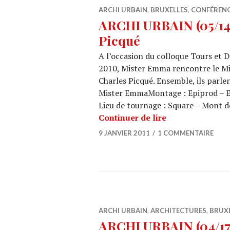
ARCHI URBAIN
,
BRUXELLES
,
CONFÉREN
ARCHI URBAIN (05/14) 
Picqué
A l’occasion du colloque Tours et D
2010, Mister Emma rencontre le Min
Charles Picqué. Ensemble, ils parlen
Mister EmmaMontage : Epiprod – E
Lieu de tournage : Square – Mont d
ARCHI URBAIN (0
Continuer de lire
9 JANVIER 2011
1 COMMENTAIRE
ARCHI URBAIN
,
ARCHITECTURES
,
BRUX
ARCHI URBAIN (04/17)