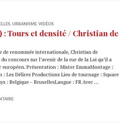
ELLES
,
URBANISME
,
VIDÉOS
: Tours et densité / Christian de
e de renommée internationale, Christian de
u concours sur l’avenir de la rue de la Loi qu’il a
ier européen. Présentation : Mister EmmaMontage :
: Les Délires Productions Lieu de tournage : Square
ys : Belgique – BruxellesLangue : FR Avec …
5/15) : Tours et densité / Christian de Portzamparc
NTAIRE