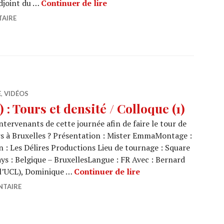
ARCHI URBAIN (05/18) : Tours 
djoint du …
Continuer de lire
TAIRE
E
,
VIDÉOS
 Tours et densité / Colloque (1)
tervenants de cette journée afin de faire le tour de
urs à Bruxelles ? Présentation : Mister EmmaMontage :
: Les Délires Productions Lieu de tournage : Square
ys : Belgique – BruxellesLangue : FR Avec : Bernard
ARCHI URBAIN (05/17) 
 l’UCL), Dominique …
Continuer de lire
NTAIRE