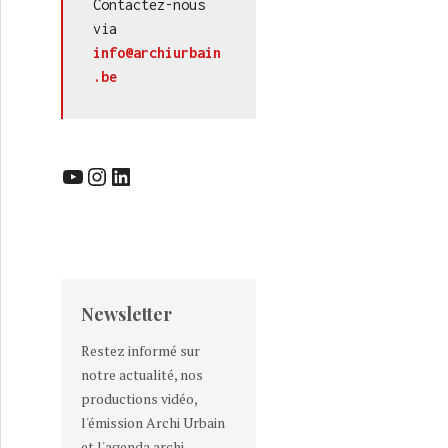
Contactez-nous 
via 
info@archiurbain
.be
ID-Espace / Ordre des Architectes
YouTube
Instagram
LinkedIn
Newsletter
Restez informé sur
notre actualité, nos
productions vidéo,
l'émission Archi Urbain
et l'agenda archi-