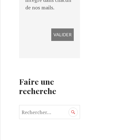
intégré dans chacun
de nos mails.
Faire une
recherche
R
e
c
h
e