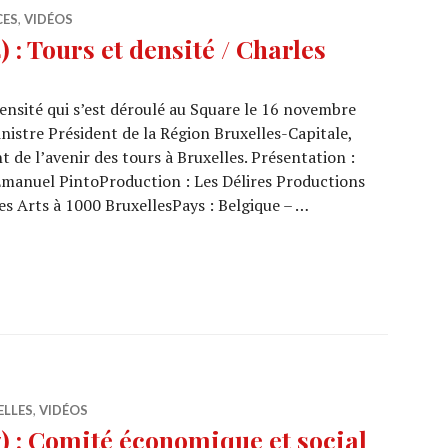
CES
,
VIDÉOS
: Tours et densité / Charles
ensité qui s’est déroulé au Square le 16 novembre
istre Président de la Région Bruxelles-Capitale,
t de l’avenir des tours à Bruxelles. Présentation :
manuel PintoProduction : Les Délires Productions
es Arts à 1000 BruxellesPays : Belgique – …
5/14) : Tours et densité / Charles Picqué
ELLES
,
VIDÉOS
 : Comité économique et social