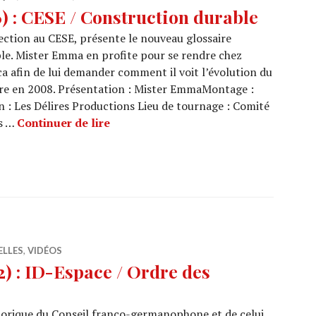
 : CESE / Construction durable
ection au CESE, présente le nouveau glossaire
le. Mister Emma en profite pour se rendre chez
a afin de lui demander comment il voit l’évolution du
tre en 2008. Présentation : Mister EmmaMontage :
: Les Délires Productions Lieu de tournage : Comité
ARCHI URBAIN (06/16) : CESE / Const
s …
Continuer de lire
ELLES
,
VIDÉOS
 : ID-Espace / Ordre des
orique du Conseil franco-germanophone et de celui