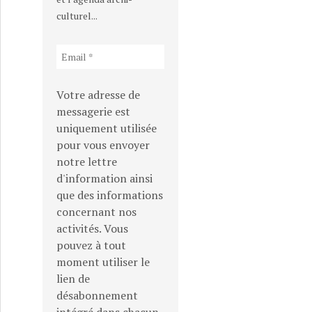
et densité / Colloque (2)
culturel...
Votre adresse de
messagerie est
uniquement utilisée
pour vous envoyer
notre lettre
d'information ainsi
que des informations
concernant nos
activités. Vous
: Tours et densité / Colloque (1)
pouvez à tout
moment utiliser le
lien de
désabonnement