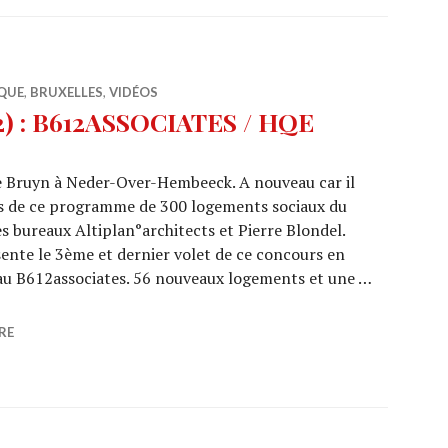
QUE
,
BRUXELLES
,
VIDÉOS
) : B612ASSOCIATES / HQE
 Bruyn à Neder-Over-Hembeeck. A nouveau car il
ets de ce programme de 300 logements sociaux du
 bureaux Altiplan°architects et Pierre Blondel.
sente le 3ème et dernier volet de ce concours en
au B612associates. 56 nouveaux logements et une …
08/32) : B612ASSOCIATES / HQE Bruyn
RE