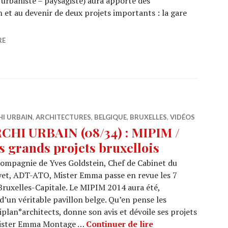
urbaniste – paysagiste) aura apporté des
n et au devenir de deux projets importants : la gare
I URBAIN (08/35) : MIPIM / Focus sur la gare du Midi et 
RE
HI URBAIN
,
ARCHITECTURES
,
BELGIQUE
,
BRUXELLES
,
VIDÉOS
CHI URBAIN (08/34) : MIPIM /
s grands projets bruxellois
ompagnie de Yves Goldstein, Chef de Cabinet du
uyet, ADT-ATO, Mister Emma passe en revue les 7
Bruxelles-Capitale. Le MIPIM 2014 aura été,
’un véritable pavillon belge. Qu’en pense les
iplan°architects, donne son avis et dévoile ses projets
ARCHI URBAIN (08/3
 Mister Emma Montage …
Continuer de lire