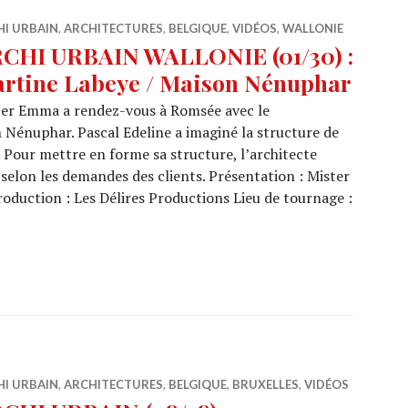
HI URBAIN
,
ARCHITECTURES
,
BELGIQUE
,
VIDÉOS
,
WALLONIE
CHI URBAIN WALLONIE (01/30) :
rtine Labeye / Maison Nénuphar
ter Emma a rendez-vous à Romsée avec le
Nénuphar. Pascal Edeline a imaginé la structure de
s. Pour mettre en forme sa structure, l’architecte
selon les demandes des clients. Présentation : Mister
duction : Les Délires Productions Lieu de tournage :
CHI URBAIN WALLONIE (01/30) : Martine Labeye / Mais
HI URBAIN
,
ARCHITECTURES
,
BELGIQUE
,
BRUXELLES
,
VIDÉOS