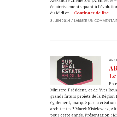
Alexandre Chemetoff (Architecte – 
éclaircissements quant à l’évolutio
ARCH
du Midi et …
Continuer de lire
8 JUIN 2014
LAISSER UN COMMENTAI
ARC
AR
Le
En c
Ministre-Président, et de Yves Ro
grands futurs projets de la Région 
également, marqué par la création d
architectes ? Marek Kisielewicz, Alt
pour cette année. Présentation :