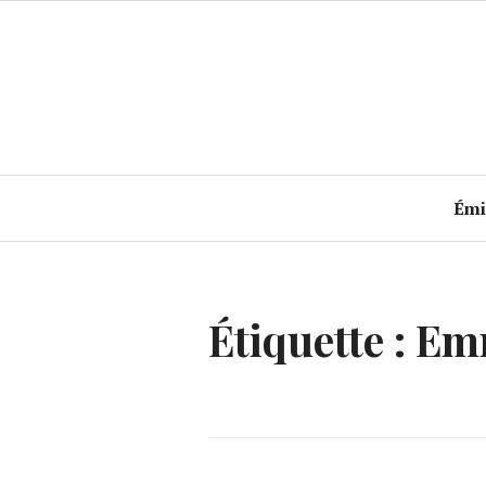
Accéder
au
contenu
principal
Émi
Étiquette :
Em