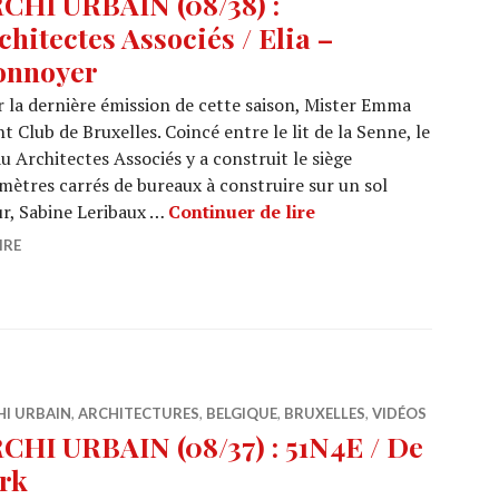
CHI URBAIN (08/38) :
chitectes Associés / Elia –
nnoyer
 la dernière émission de cette saison, Mister Emma
 Club de Bruxelles. Coincé entre le lit de la Senne, le
u Architectes Associés y a construit le siège
0 mètres carrés de bureaux à construire sur un sol
ARCHI URBAIN (08/38)
r, Sabine Leribaux …
Continuer de lire
IRE
HI URBAIN
,
ARCHITECTURES
,
BELGIQUE
,
BRUXELLES
,
VIDÉOS
CHI URBAIN (08/37) : 51N4E / De
rk