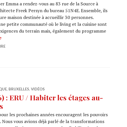
er Emma a rendez-vous au 83 rue de la Source à
chitecte Freek Persyn du bureau 51N4E. Ensemble, ils
ture maison destinée à accueillir 30 personnes.
ne petite communauté où le living et la cuisine sont
exigences du terrain mais, également du programme
ARCHI URBAIN (08/37) : 51N4E / De Lork
e
IRE
QUE
,
BRUXELLES
,
VIDÉOS
: ERU / Habiter les étages au-
s
ur les prochaines années encouragent les pouvoirs
s. Nous vous avions déjà parlé de la transformations