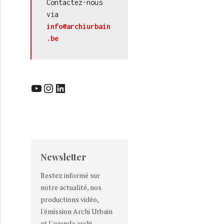
Contactez-nous 
via 
info@archiurbain
.be
YouTube
Instagram
LinkedIn
Newsletter
Restez informé sur
notre actualité, nos
productions vidéo,
l'émission Archi Urbain
et l'agenda archi-