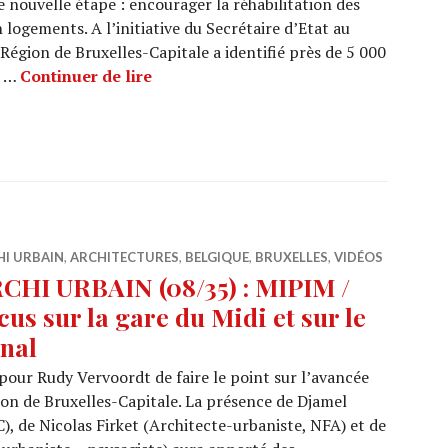
 nouvelle étape : encourager la réhabilitation des
ogements. A l’initiative du Secrétaire d’Etat au
Région de Bruxelles-Capitale a identifié près de 5 000
ARCHI URBAIN (08/36) : ERU / Habite
e …
Continuer de lire
HI URBAIN
,
ARCHITECTURES
,
BELGIQUE
,
BRUXELLES
,
VIDÉOS
CHI URBAIN (08/35) : MIPIM /
cus sur la gare du Midi et sur le
nal
pour Rudy Vervoordt de faire le point sur l’avancée
ion de Bruxelles-Capitale. La présence de Djamel
, de Nicolas Firket (Architecte-urbaniste, NFA) et de