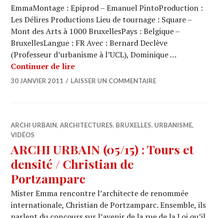
EmmaMontage : Epiprod – Emanuel PintoProduction :
Les Délires Productions Lieu de tournage : Square –
Mont des Arts à 1000 BruxellesPays : Belgique –
BruxellesLangue : FR Avec : Bernard Declève
(Professeur d’urbanisme à l’UCL), Dominique …
ARCHI URBAIN (05/17) : Tours et dens
Continuer de lire
30 JANVIER 2011
LAISSER UN COMMENTAIRE
ARCHI URBAIN
,
ARCHITECTURES
,
BRUXELLES
,
URBANISME
,
VIDÉOS
ARCHI URBAIN (05/15) : Tours et
densité / Christian de
Portzamparc
Mister Emma rencontre l’architecte de renommée
internationale, Christian de Portzamparc. Ensemble, ils
parlent du concours sur l’avenir de la rue de la Loi qu’il