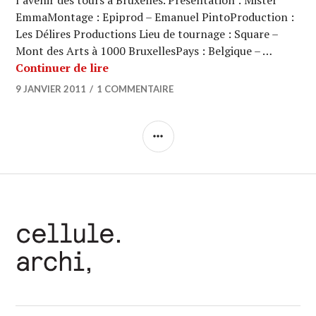
l’avenir des tours à Bruxelles. Présentation : Mister
EmmaMontage : Epiprod – Emanuel PintoProduction :
Les Délires Productions Lieu de tournage : Square –
Mont des Arts à 1000 BruxellesPays : Belgique – …
ARCHI URBAIN (05/14) : Tours et dens
Continuer de lire
9 JANVIER 2011
1 COMMENTAIRE
COLONNE
LATÉRALE