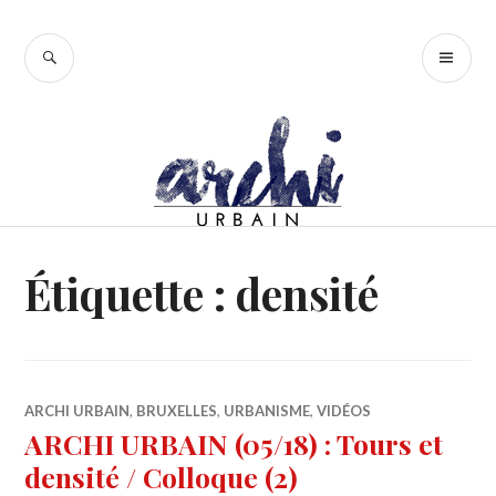
Accéder
au
RECHERCHE
ME
contenu
PR
principal
Étiquette :
densité
ARCHI URBAIN
,
BRUXELLES
,
URBANISME
,
VIDÉOS
ARCHI URBAIN (05/18) : Tours et
densité / Colloque (2)