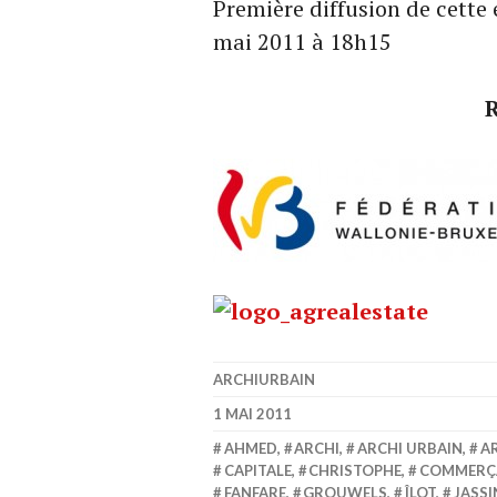
Première diffusion de cette
mai 2011 à 18h15
ARCHIURBAIN
1 MAI 2011
AHMED
,
ARCHI
,
ARCHI URBAIN
,
A
CAPITALE
,
CHRISTOPHE
,
COMMERÇ
FANFARE
,
GROUWELS
,
ÎLOT
,
JASSI