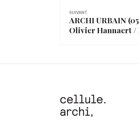
l’article
SUIVANT
ARCHI URBAIN (05/
Article
Olivier Hannaert /
Suivant: