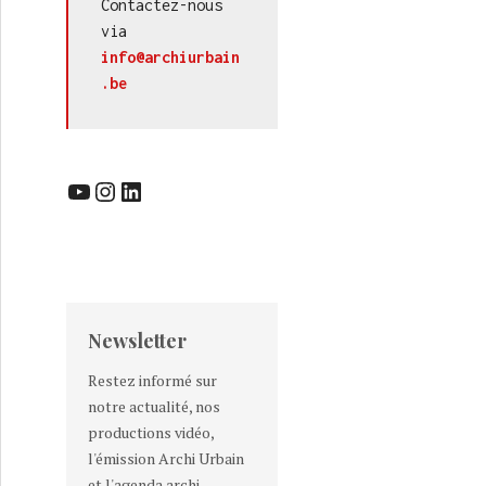
Contactez-nous 
via 
info@archiurbain
.be
YouTube
Instagram
LinkedIn
Newsletter
Restez informé sur
notre actualité, nos
productions vidéo,
l'émission Archi Urbain
et l'agenda archi-