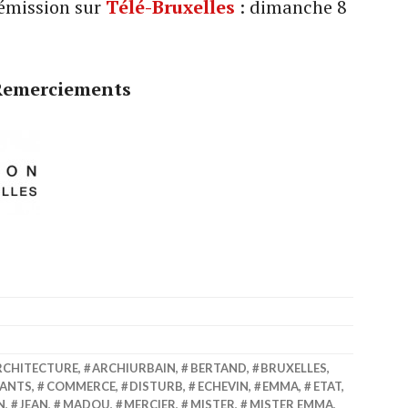
 émission sur
Télé-Bruxelles
: dimanche 8
Remerciements
RCHITECTURE
,
ARCHIURBAIN
,
BERTAND
,
BRUXELLES
,
ANTS
,
COMMERCE
,
DISTURB
,
ECHEVIN
,
EMMA
,
ETAT
,
N
,
JEAN
,
MADOU
,
MERCIER
,
MISTER
,
MISTER EMMA
,