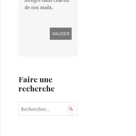
intégré dans chacun
de nos mails.
Faire une
recherche
R
e
c
h
e