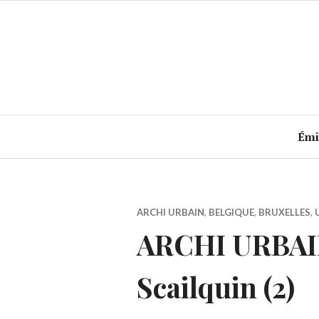
Accéder
au
contenu
principal
Émi
ARCHI URBAIN
,
BELGIQUE
,
BRUXELLES
,
ARCHI URBAIN 
Scailquin (2)