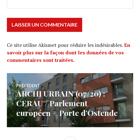
Ce site utilise Akismet pour réduire les indésirables.
En
savoir plus sur la façon dont les données de vos
commentaires sont traitées
.
Navigation
PRÉCÉDENT
ARCHI URBAIN (07/20) :
Article
de
précédent :
CERAU / Parlement
européen + Porte d’Ostende
l’article