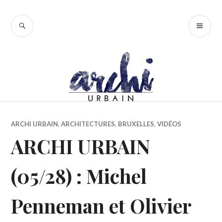
Accéder
au
RECHERCHE
ME
contenu
PR
principal
ARCHI URBAIN
,
ARCHITECTURES
,
BRUXELLES
,
VIDÉOS
ARCHI URBAIN
(05/28) : Michel
Penneman et Olivier