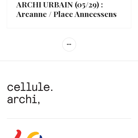
ARCHI URBAIN (05/29) :
Article
Suivant:
Arcanne / Place Anneessens
COLONNE
LATÉRALE