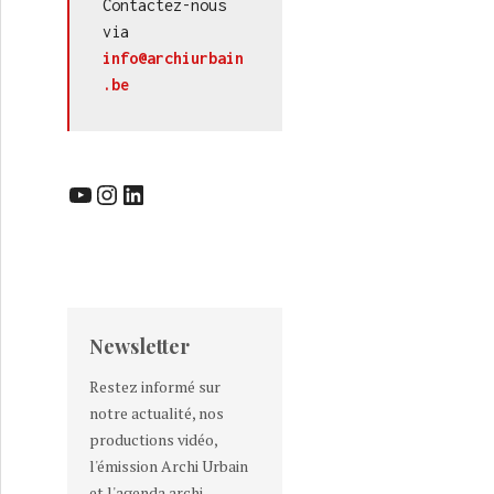
Contactez-nous 
via 
info@archiurbain
.be
YouTube
Instagram
LinkedIn
Newsletter
Restez informé sur
notre actualité, nos
productions vidéo,
l'émission Archi Urbain
et l'agenda archi-