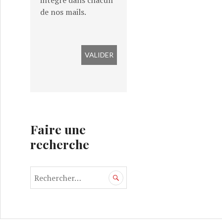
intégré dans chacun
de nos mails.
Faire une
recherche
R
e
c
h
e