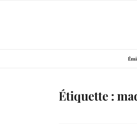
Accéder
au
contenu
principal
Émi
Étiquette :
ma