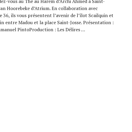
ez-vous au Thé au Harem d’Archi Ahmed à Saint-
van Hoorebeke d’Atrium. En collaboration avec
36, ils vous présentent l’avenir de l’îlot Scailquin et
ain entre Madou et la place Saint-Josse. Présentation :
manuel PintoProduction : Les Délires …
5/26) : Suède 36 / Scailquin (1)