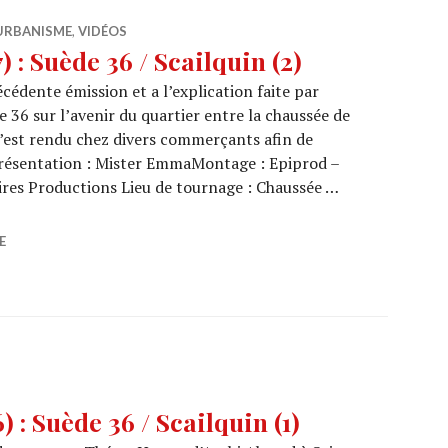
URBANISME
,
VIDÉOS
: Suède 36 / Scailquin (2)
cédente émission et a l’explication faite par
36 sur l’avenir du quartier entre la chaussée de
s’est rendu chez divers commerçants afin de
. Présentation : Mister EmmaMontage : Epiprod –
res Productions Lieu de tournage : Chaussée …
5/27) : Suède 36 / Scailquin (2)
E
: Suède 36 / Scailquin (1)