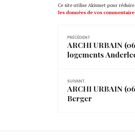
Ce site utilise Akismet pour réduire
les données de vos commentaires
Navigation
PRÉCÉDENT
ARCHI URBAIN (06/2
Article
de
logements Anderle
précédent :
l’article
SUIVANT
ARCHI URBAIN (06/2
Article
Berger
Suivant: