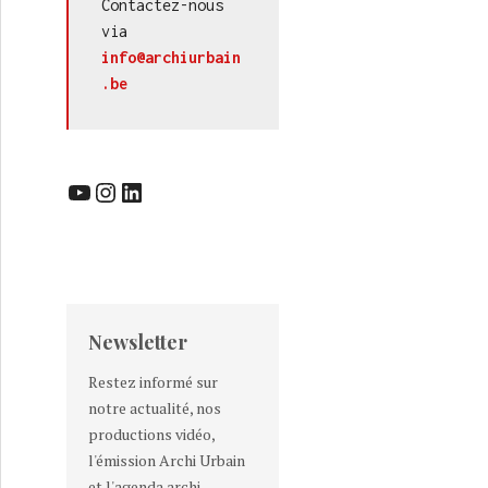
Contactez-nous 
via 
info@archiurbain
.be
YouTube
Instagram
LinkedIn
Newsletter
Restez informé sur
notre actualité, nos
productions vidéo,
l'émission Archi Urbain
et l'agenda archi-