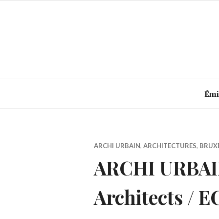
Accéder
au
contenu
principal
Émi
ARCHI URBAIN
,
ARCHITECTURES
,
BRUX
ARCHI URBAIN
Architects / 