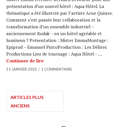
présentation d’un nouvel hôtel : Aqua Hôtel. La
thématique a été illustrée par l’artiste Arne Quinze.
Comment s’est passée leur collaboration et la
transformation d’un ensemble industriel –
anciennement Kodak – en un hôtel agréable et
lumineux ? Présentation : Mister EmmaMontage :
Epiprod – Emanuel PintoProduction : Les Délires
Productions Lieu de tournage : Aqua Hôtel – …
ARCHI URBAIN (06/15) : BDar / Aqua 
Continuer de lire
21 JANVIER 2012
1 COMMENTAIRE
Navigation
ARTICLES PLUS
ANCIENS
des
COLONNE