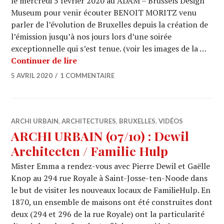
le mercredi 5 février 2020 au ADAM – Brussels Design
Museum pour venir écouter BENOIT MORITZ venu
parler de l’évolution de Bruxelles depuis la création de
l’émission jusqu’à nos jours lors d’une soirée
exceptionnelle qui s’est tenue. (voir les images de la …
ARCHI URBAIN (14/29) : Hors série / 
Continuer de lire
5 AVRIL 2020
1 COMMENTAIRE
ARCHI URBAIN
,
ARCHITECTURES
,
BRUXELLES
,
VIDÉOS
ARCHI URBAIN (07/10) : Dewil
Architecten / Familie Hulp
Mister Emma a rendez-vous avec Pierre Dewil et Gaëlle
Knop au 294 rue Royale à Saint-Josse-ten-Noode dans
le but de visiter les nouveaux locaux de FamilieHulp. En
1870, un ensemble de maisons ont été construites dont
deux (294 et 296 de la rue Royale) ont la particularité