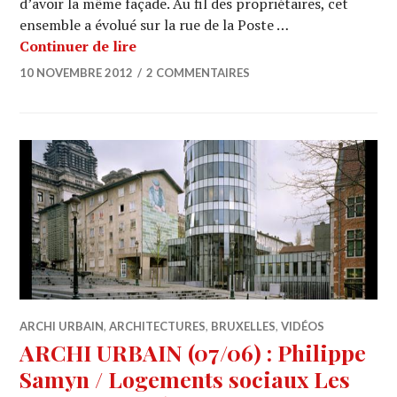
d’avoir la même façade. Au fil des propriétaires, cet
ensemble a évolué sur la rue de la Poste …
ARCHI URBAIN (07/10) : Dewil Archite
Continuer de lire
10 NOVEMBRE 2012
2 COMMENTAIRES
ARCHI URBAIN
,
ARCHITECTURES
,
BRUXELLES
,
VIDÉOS
ARCHI URBAIN (07/06) : Philippe
Samyn / Logements sociaux Les