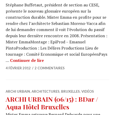
Stéphane Buffetaut, président de section au CESE,
présente le nouveau glossaire européen sur la
construction durable. Mister Emma en profite pour se
rendre chez l’architecte Sebastian Moreno-Vacca afin
de lui demander comment il voit l’évolution du passif
depuis leur dernière rencontre en 2008. Présentation :
Mister EmmaMontage : EpiProd – Emanuel
PintoProduction : Les Délires Productions Lieu de
tournage : Comité Economique et social EuropéenPays
ARCHI URBAIN (06/16) : CESE / Con
…
Continuer de lire
4 FÉVRIER 2012
2 COMMENTAIRES
ARCHI URBAIN
,
ARCHITECTURES
,
BRUXELLES
,
VIDÉOS
ARCHI URBAIN (06/15) : BDar /
Aqua Hôtel Bruxelles
Mister Emma retrouve Bernard Delwarde pour une