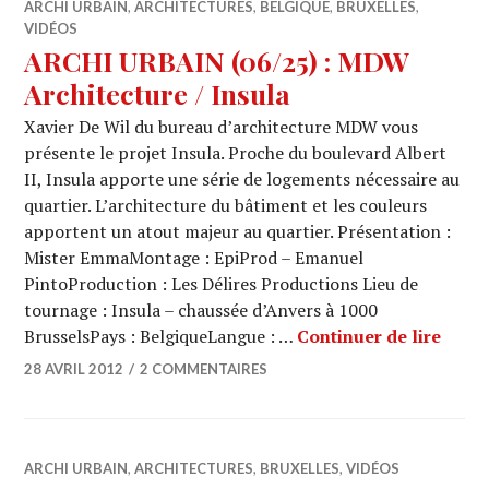
ARCHI URBAIN
,
ARCHITECTURES
,
BELGIQUE
,
BRUXELLES
,
VIDÉOS
ARCHI URBAIN (06/25) : MDW
Architecture / Insula
Xavier De Wil du bureau d’architecture MDW vous
présente le projet Insula. Proche du boulevard Albert
II, Insula apporte une série de logements nécessaire au
quartier. L’architecture du bâtiment et les couleurs
apportent un atout majeur au quartier. Présentation :
Mister EmmaMontage : EpiProd – Emanuel
PintoProduction : Les Délires Productions Lieu de
tournage : Insula – chaussée d’Anvers à 1000
ARCHI
BrusselsPays : BelgiqueLangue : …
Continuer de lire
28 AVRIL 2012
2 COMMENTAIRES
ARCHI URBAIN
,
ARCHITECTURES
,
BRUXELLES
,
VIDÉOS