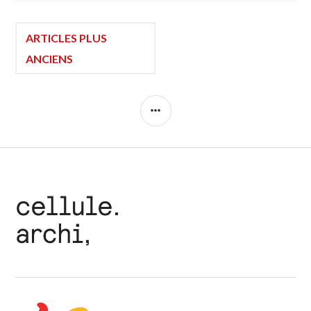
Navigation
ARTICLES PLUS
ANCIENS
des
COLONNE
articles
LATÉRALE