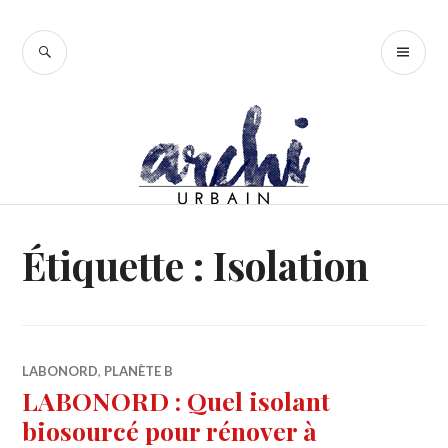
Accéder
au
RECHERCHE
ME
contenu
PR
principal
Étiquette :
Isolation
LABONORD
,
PLANÈTE B
LABONORD : Quel isolant
biosourcé pour rénover à