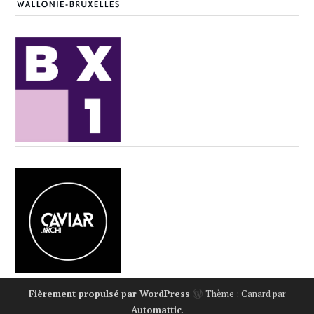
Fièrement propulsé par WordPress
Thème : Canard par
Automattic
.