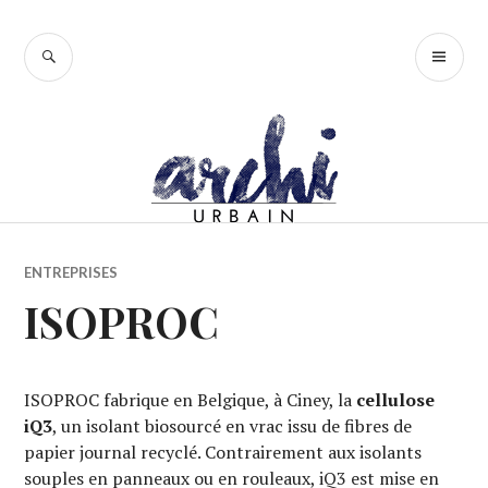
Accéder
au
RECHERCHE
ME
contenu
PR
principal
ENTREPRISES
ISOPROC
ISOPROC fabrique en Belgique, à Ciney, la
cellulose
iQ3
, un isolant biosourcé en vrac issu de fibres de
papier journal recyclé. Contrairement aux isolants
souples en panneaux ou en rouleaux, iQ3 est mise en