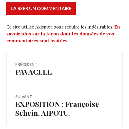
Ce site utilise Akismet pour réduire les indésirables.
En
savoir plus sur la façon dont les données de vos
commentaires sont traitées
.
Navigation
PRÉCÉDENT
PAVACELL
Article
de
précédent :
l’article
SUIVANT
EXPOSITION : Françoise
Article
Suivant:
Schein. AIPOTU.