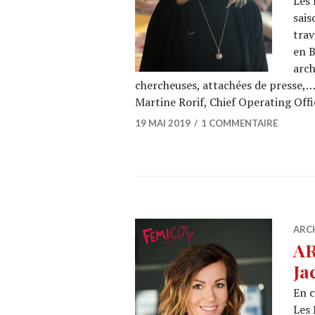
Les 
sais
trav
en B
arch
chercheuses, attachées de presse,…
Martine Rorif, Chief Operating Off
19 MAI 2019
1 COMMENTAIRE
ARC
AR
Ja
En c
Les 