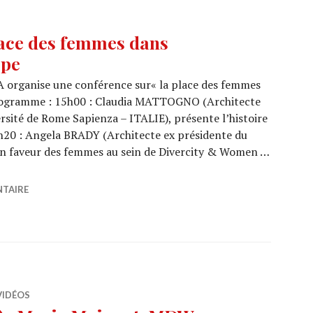
ce des femmes dans
ope
A organise une conférence sur« la place des femmes
 Programme : 15h00 : Claudia MATTOGNO (Architecte
rsité de Rome Sapienza – ITALIE), présente l’histoire
5h20 : Angela BRADY (Architecte ex présidente du
en faveur des femmes au sein de Divercity & Women …
a place des femmes dans l’architecture en Europe
NTAIRE
VIDÉOS