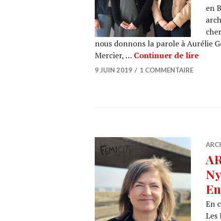
en B
arch
cher
nous donnons la parole à Aurélie G
ARCHI
Mercier, …
Continuer de lire
9 JUIN 2019
1 COMMENTAIRE
ARC
AR
Ny
En
En c
Les 