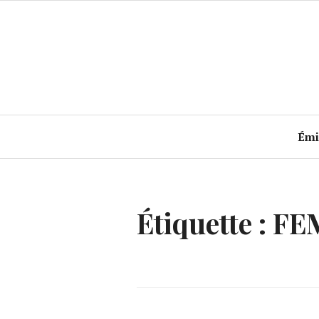
Accéder
au
contenu
principal
Émi
Étiquette :
FE