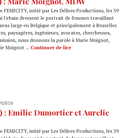
) : Marie Moignot, MDW
 FEMICITY, initié par Les Délires Productions, les 39
i Urbain dressent le portrait de femmes travaillant
sens large en Belgique et principalement à Bruxelles
tes, paysagères, ingénieurs, avocates, chercheuses,
mission, nous donnons la parole à Marie Moignot,
ARCHI URBAIN (13/37) : M
rie Moignot …
Continuer de lire
VIDÉOS
 : Emilie Dumortier et Aurelie
 FEMICITY, initié par Les Délires Productions, les 39