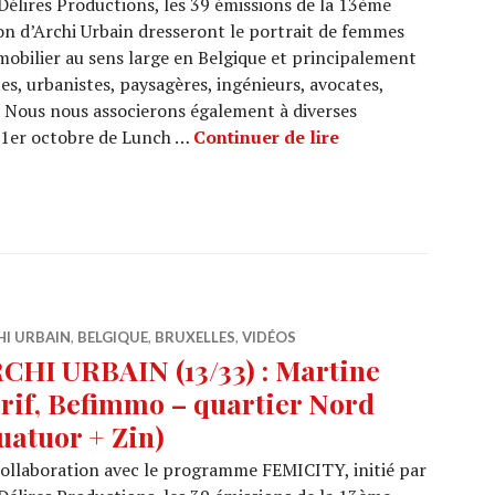
Délires Productions, les 39 émissions de la 13ème
on d’Archi Urbain dresseront le portrait de femmes
mobilier au sens large en Belgique et principalement
tes, urbanistes, paysagères, ingénieurs, avocates,
 Nous nous associerons également à diverses
BX1 : Emissions de
 1er octobre de Lunch …
Continuer de lire
HI URBAIN
,
BELGIQUE
,
BRUXELLES
,
VIDÉOS
CHI URBAIN (13/33) : Martine
rif, Befimmo – quartier Nord
uatuor + Zin)
ollaboration avec le programme FEMICITY, initié par