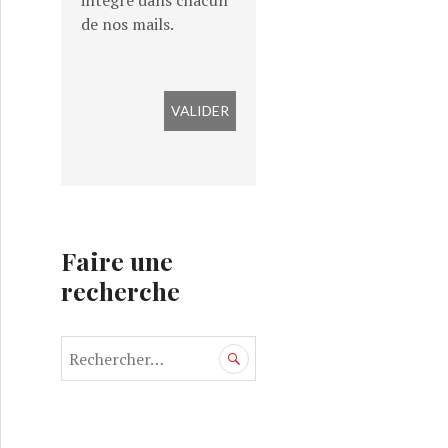
intégré dans chacun
de nos mails.
g
Faire une
recherche
R
e
c
h
e