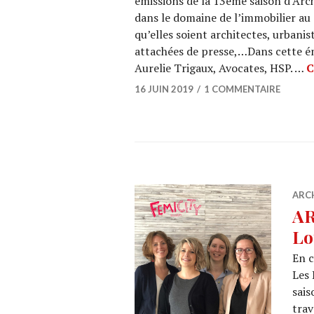
émissions de la 13ème saison d’Arch
dans le domaine de l’immobilier au 
qu’elles soient architectes, urbanis
attachées de presse,…Dans cette ém
Aurelie Trigaux, Avocates, HSP. …
C
16 JUIN 2019
1 COMMENTAIRE
ARC
AR
Lo
En c
Les 
sais
trav