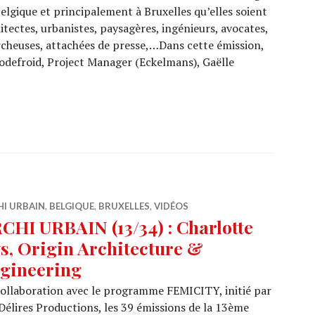
elgique et principalement à Bruxelles qu’elles soient
itectes, urbanistes, paysagères, ingénieurs, avocates,
cheuses, attachées de presse,…Dans cette émission,
odefroid, Project Manager (Eckelmans), Gaëlle
 URBAIN (13/35) : AGORA, Louvain-la-Neuve
HI URBAIN
,
BELGIQUE
,
BRUXELLES
,
VIDÉOS
CHI URBAIN (13/34) : Charlotte
s, Origin Architecture &
gineering
ollaboration avec le programme FEMICITY, initié par
Délires Productions, les 39 émissions de la 13ème