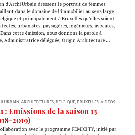
on d’Archi Urbain dressent le portrait de femmes
aillant dans le domaine de l’immobilier au sens large
elgique et principalement à Bruxelles qu’elles soient
itectes, urbanistes, paysagères, ingénieurs, avocates,
Dans cette émission, nous donnons la parole à
e, Administratrice déléguée, Origin Architecture …
3/34) : Charlotte Nys, Origin Architecture & Engineerin
HI URBAIN
,
ARCHITECTURES
,
BELGIQUE
,
BRUXELLES
,
VIDÉOS
1 : Emissions de la saison 13
018-2019)
ollaboration avec le programme FEMICITY, initié par