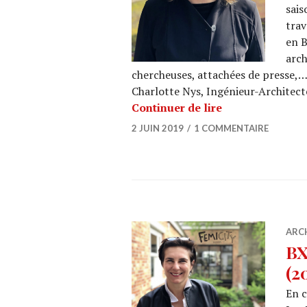
sais
trav
en B
arch
chercheuses, attachées de presse,…
Charlotte Nys, Ingénieur-Architect
ARCHI URBAIN (1
Continuer de lire
2 JUIN 2019
1 COMMENTAIRE
ARC
BX
(2
En c