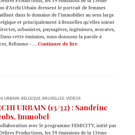
Délires Productions, les 39 émissions de la 13ème
on d’Archi Urbain dressent le portrait de femmes
aillant dans le domaine de l’immobilier au sens large
elgique et principalement à Bruxelles qu’elles soient
itectes, urbanistes, paysagères, ingénieurs, avocates,
Dans cette émission, nous donnons la parole à
ARCHI URBAIN (13/33) : 
icer, Befimmo – …
Continuer de lire
HI URBAIN
,
BELGIQUE
,
BRUXELLES
,
VIDÉOS
CHI URBAIN (13/32) : Sandrine
cobs, Immobel
ollaboration avec le programme FEMICITY, initié par
Délires Productions, les 39 émissions de la 13ème