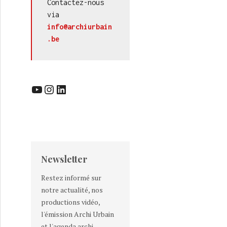
Contactez-nous 
via 
info@archiurbain
.be
et Aurelie Trigaux, HSP
YouTube
Instagram
LinkedIn
Newsletter
Restez informé sur
notre actualité, nos
productions vidéo,
l'émission Archi Urbain
et l'agenda archi-