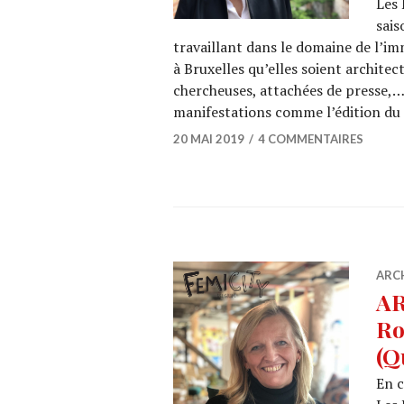
Les 
sais
travaillant dans le domaine de l’im
à Bruxelles qu’elles soient architec
chercheuses, attachées de presse,…
manifestations comme l’édition du
20 MAI 2019
4 COMMENTAIRES
ARC
AR
Ro
(Q
En c