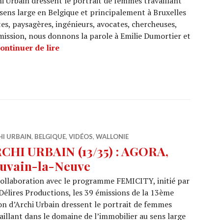
i Urbain dressent le portrait de femmes travaillant
sens large en Belgique et principalement à Bruxelles
tes, paysagères, ingénieurs, avocates, chercheuses,
ission, nous donnons la parole à Emilie Dumortier et
ARCHI URBAIN (13/36) : Emilie Dumortier 
ontinuer de lire
HI URBAIN
,
BELGIQUE
,
VIDÉOS
,
WALLONIE
CHI URBAIN (13/35) : AGORA,
uvain-la-Neuve
ollaboration avec le programme FEMICITY, initié par
Délires Productions, les 39 émissions de la 13ème
on d’Archi Urbain dressent le portrait de femmes
aillant dans le domaine de l’immobilier au sens large