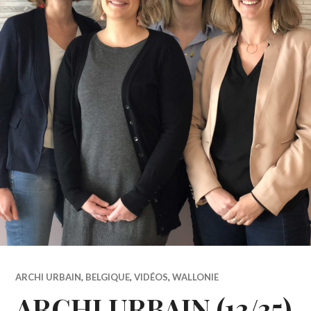
ARCHI URBAIN
,
BELGIQUE
,
VIDÉOS
,
WALLONIE
ARCHI URBAIN (13/35)