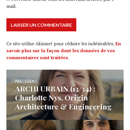
mail.
Ce site utilise Akismet pour réduire les indésirables.
En
savoir plus sur la façon dont les données de vos
commentaires sont traitées
.
Navigation
PRÉCÉDENT
ARCHI URBAIN (13/34) :
Article
de
précédent :
Charlotte Nys, Origin
Architecture & Engineering
l’article