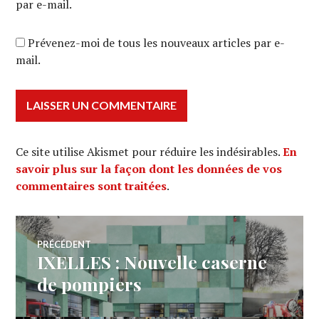
par e-mail.
Prévenez-moi de tous les nouveaux articles par e-
mail.
Ce site utilise Akismet pour réduire les indésirables.
En
savoir plus sur la façon dont les données de vos
commentaires sont traitées
.
Navigation
PRÉCÉDENT
IXELLES : Nouvelle caserne
Article
de
précédent :
de pompiers