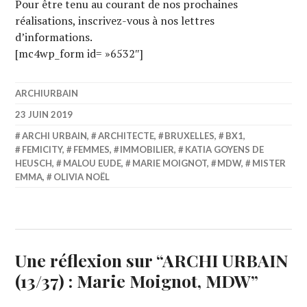
Pour être tenu au courant de nos prochaines
réalisations, inscrivez-vous à nos lettres
d’informations.
[mc4wp_form id= »6532″]
ARCHIURBAIN
23 JUIN 2019
ARCHI URBAIN
,
ARCHITECTE
,
BRUXELLES
,
BX1
,
FEMICITY
,
FEMMES
,
IMMOBILIER
,
KATIA GOYENS DE
HEUSCH
,
MALOU EUDE
,
MARIE MOIGNOT
,
MDW
,
MISTER
EMMA
,
OLIVIA NOËL
Une réflexion sur “
ARCHI URBAIN
(13/37) : Marie Moignot, MDW
”