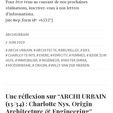
Pour être tenu au courant de nos prochaines
réalisations, inscrivez-vous à nos lettres
d’informations.
[mc4wp_form id= »6532″]
ARCHIURBAIN
2 JUIN 2019
ARCHI URBAIN
,
ARCHITECTE
,
BRUXELLES
,
BX1
,
CHARLOTTE NYS
,
EVERE
,
FEMICITY
,
FEMMES
,
IEDER ZIJN
HUIS
,
IMMOBILIER
,
INGÉNIEUR
,
MISTER EMMA
,
MODERNISME
,
ORIGIN
,
WILLY VAN DER MEEREN
Une réflexion sur “
ARCHI URBAIN
(13/34) : Charlotte Nys, Origin
Architecture & Engineering
”