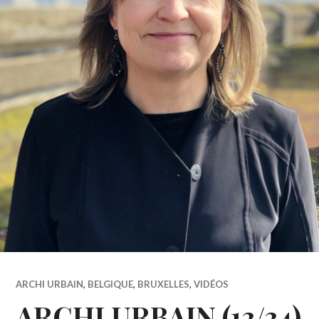
ARCHI URBAIN
,
BELGIQUE
,
BRUXELLES
,
VIDÉOS
ARCHI URBAIN (13/34)