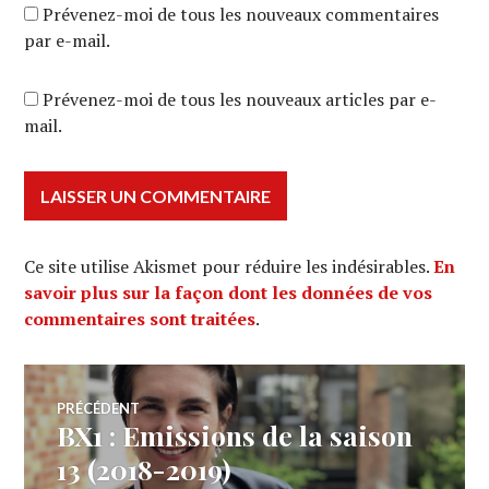
Prévenez-moi de tous les nouveaux commentaires
par e-mail.
Prévenez-moi de tous les nouveaux articles par e-
mail.
Ce site utilise Akismet pour réduire les indésirables.
En
savoir plus sur la façon dont les données de vos
commentaires sont traitées
.
Navigation
PRÉCÉDENT
BX1 : Emissions de la saison
Article
de
précédent :
13 (2018-2019)