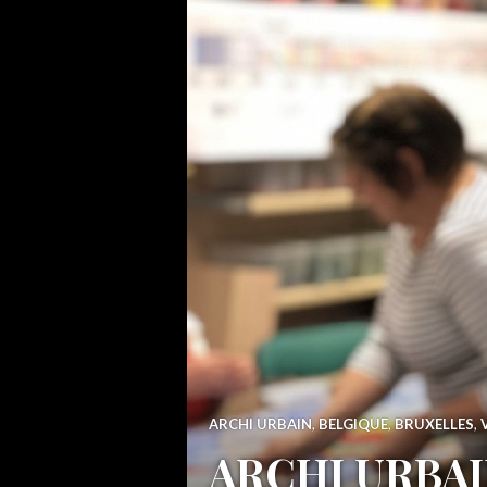
ARCHI URBAIN
,
BELGIQUE
,
BRUXELLES
,
ARCHI URBAIN (