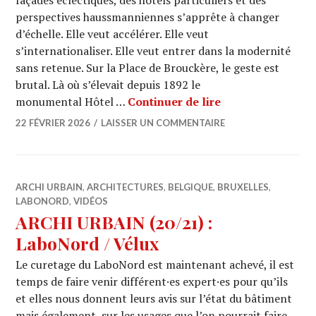
façades éclectiques, des hôtels particuliers et des
perspectives haussmanniennes s’apprête à changer
d’échelle. Elle veut accélérer. Elle veut
s’internationaliser. Elle veut entrer dans la modernité
sans retenue. Sur la Place de Brouckère, le geste est
brutal. Là où s’élevait depuis 1892 le
Bruxelles rêvait
monumental Hôtel …
Continuer de lire
22 FÉVRIER 2026
LAISSER UN COMMENTAIRE
ARCHI URBAIN
,
ARCHITECTURES
,
BELGIQUE
,
BRUXELLES
,
LABONORD
,
VIDÉOS
ARCHI URBAIN (20/21) :
LaboNord / Vélux
Le curetage du LaboNord est maintenant achevé, il est
temps de faire venir différent·es expert·es pour qu’ils
et elles nous donnent leurs avis sur l’état du bâtiment
mais également, sur les usages que l’on pourrait faire