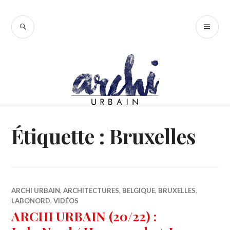
Accéder
au
RECHERCHE
ME
contenu
PR
principal
Étiquette :
Bruxelles
ARCHI URBAIN
,
ARCHITECTURES
,
BELGIQUE
,
BRUXELLES
,
LABONORD
,
VIDÉOS
ARCHI URBAIN (20/22) :