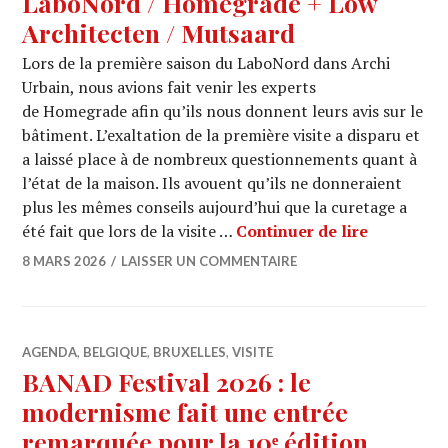
LaboNord / Homegrade + Low
Architecten / Mutsaard
Lors de la première saison du LaboNord dans Archi
Urbain, nous avions fait venir les experts
de Homegrade afin qu’ils nous donnent leurs avis sur le
bâtiment. L’exaltation de la première visite a disparu et
a laissé place à de nombreux questionnements quant à
l’état de la maison. Ils avouent qu’ils ne donneraient
plus les mêmes conseils aujourd’hui que la curetage a
ARCHI URB
été fait que lors de la visite …
Continuer de lire
8 MARS 2026
LAISSER UN COMMENTAIRE
AGENDA
,
BELGIQUE
,
BRUXELLES
,
VISITE
BANAD Festival 2026 : le
modernisme fait une entrée
remarquée pour la 10ᵉ édition