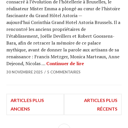
consacré à l’évolution de l’hôtellerie à Bruxelles, le
réalisateur Mister Emma a plongé au cœur de l’histoire
fascinante du Grand Hôtel Astoria —
aujourd’hui Corinthia Grand Hotel Astoria Brussels. Il a
rencontré les anciens propriétaires de
l’établissement, Joëlle Devillers et Robert Goossens-
Bara, afin de retracer la mémoire de ce palace
mythique, avant de donner la parole aux artisans de sa
renaissance : Francis Metzger, Monica Marteaux, Anne
Une journée except
Dejeond, Nicolas …
Continuer de lire
30 NOVEMBRE 2025
5 COMMENTAIRES
Navigation
ARTICLES PLUS
ARTICLES PLUS
ANCIENS
RÉCENTS
des
COLONNE