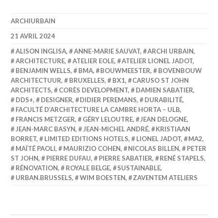
ARCHIURBAIN
21 AVRIL 2024
ALISON INGLISA
,
ANNE-MARIE SAUVAT
,
ARCHI URBAIN
,
ARCHITECTURE
,
ATELIER EOLE
,
ATELIER LIONEL JADOT
,
BENJAMIN WELLS
,
BMA
,
BOUWMEESTER
,
BOVENBOUW
ARCHITECTUUR
,
BRUXELLES
,
BX1
,
CARUSO ST JOHN
ARCHITECTS
,
CORÈS DEVELOPMENT
,
DAMIEN SABATIER
,
DDS+
,
DESIGNER
,
DIDIER PEREMANS
,
DURABILITÉ
,
FACULTÉ D’ARCHITECTURE LA CAMBRE HORTA – ULB
,
FRANCIS METZGER
,
GÉRY LELOUTRE
,
JEAN DELOGNE
,
JEAN-MARC BASYN
,
JEAN-MICHEL ANDRÉ
,
KRISTIAAN
BORRET
,
LIMITED EDITIONS HOTELS
,
LIONEL JADOT
,
MA2
,
MAÏTÉ PAOLI
,
MAURIZIO COHEN
,
NICOLAS BILLEN
,
PETER
ST JOHN
,
PIERRE DUFAU
,
PIERRE SABATIER
,
RENÉ STAPELS
,
RÉNOVATION
,
ROYALE BELGE
,
SUSTAINABLE
,
URBAN.BRUSSELS
,
WIM BOESTEN
,
ZAVENTEM ATELIERS