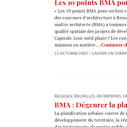
Les 10 points BMA po
« Les 10 points BMA pour un bon c
des concours d’architecture à Brux
maître architecte (BMA) a toujours 
qualité spatiale des projets de dé
Capitale. Leur outil phare ? Les c
missions en matière …
Continuer d
11 OCTOBRE 2023
LAISSER UN COMM
BELGIQUE
,
BRUXELLES
,
ENTREPRISES
,
U
BMA : Dégenrer la pla
La planification urbaine couvre de 
développement du territoire, la ré
des équipements de service public et