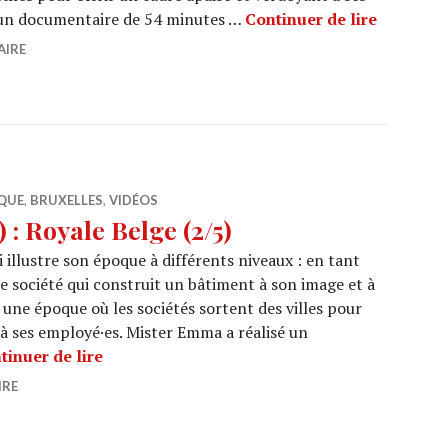
ARCHI UR
 un documentaire de 54 minutes …
Continuer de lire
AIRE
QUE
,
BRUXELLES
,
VIDÉOS
: Royale Belge (2/5)
 illustre son époque à différents niveaux : en tant
ne société qui construit un bâtiment à son image et à
 une époque où les sociétés sortent des villes pour
 à ses employé·es. Mister Emma a réalisé un
ARCHI URBAIN (18/25) : Royale Belge (2/5)
tinuer de lire
IRE