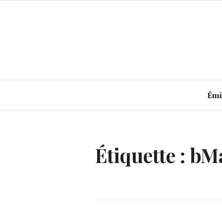
Accéder
au
contenu
principal
Émi
Étiquette :
bM