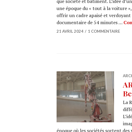
que société et bâtiment. L’idée d’u
une époque du « tout à la voiture »,
offrir un cadre apaisé et verdoyant
documentaire de 54 minutes …
Con
21 AVRIL 2024
1 COMMENTAIRE
ARC
AR
Be
La R
diff
L’id
imag
époque où les sociétés sortent des v