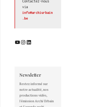
Contactez-nous 
BAIN (18/26) : Royale Belge (3/5)
via 
info@archiurbain
.be
YouTube
Instagram
LinkedIn
Newsletter
Restez informé sur
notre actualité, nos
productions vidéo,
l'émission Archi Urbain
et l'agenda archi-