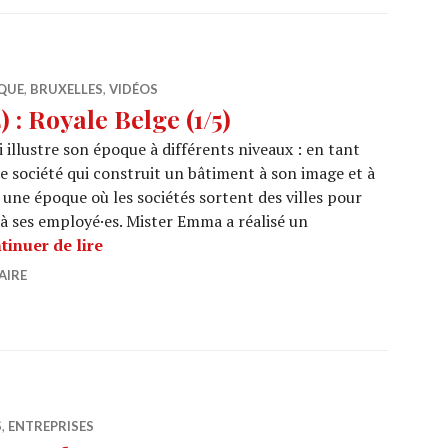
QUE
,
BRUXELLES
,
VIDÉOS
: Royale Belge (1/5)
 illustre son époque à différents niveaux : en tant
ne société qui construit un bâtiment à son image et à
 une époque où les sociétés sortent des villes pour
 à ses employé·es. Mister Emma a réalisé un
ARCHI URBAIN (18/24) : Royale Belge (1/5)
tinuer de lire
AIRE
S
,
ENTREPRISES