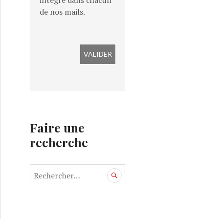
intégré dans chacun
de nos mails.
Faire une
recherche
R
e
c
h
e