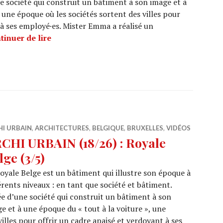
ne société qui construit un bâtiment à son image et à
 une époque où les sociétés sortent des villes pour
 à ses employé·es. Mister Emma a réalisé un
ARCHI URBAIN (18/27) : Royale Belge (4/5)
tinuer de lire
HI URBAIN
,
ARCHITECTURES
,
BELGIQUE
,
BRUXELLES
,
VIDÉOS
CHI URBAIN (18/26) : Royale
lge (3/5)
oyale Belge est un bâtiment qui illustre son époque à
érents niveaux : en tant que société et bâtiment.
ée d’une société qui construit un bâtiment à son
e et à une époque du « tout à la voiture », une
illes pour offrir un cadre apaisé et verdoyant à ses