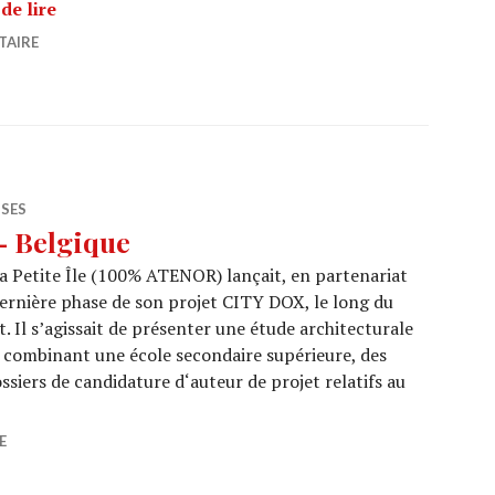
LEBEAU, Bruxelles – Belgique
de lire
TAIRE
ISES
– Belgique
la Petite Île (100% ATENOR) lançait, en partenariat
ernière phase de son projet CITY DOX, le long du
. Il s’agissait de présenter une étude architecturale
e combinant une école secondaire supérieure, des
siers de candidature d‘auteur de projet relatifs au
OX, Bruxelles – Belgique
E