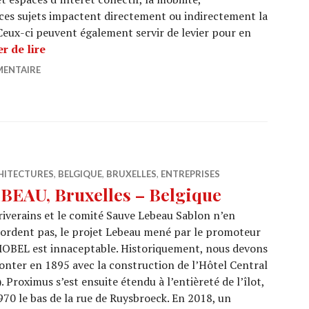
us ces sujets impactent directement ou indirectement la
. Ceux-ci peuvent également servir de levier pour en
BMA : Dégenrer la planification urbaine
r de lire
MENTAIRE
HITECTURES
,
BELGIQUE
,
BRUXELLES
,
ENTREPRISES
BEAU, Bruxelles – Belgique
riverains et le comité Sauve Lebeau Sablon n’en
rdent pas, le projet Lebeau mené par le promoteur
OBEL est innaceptable. Historiquement, nous devons
nter en 1895 avec la construction de l’Hôtel Central
. Proximus s’est ensuite étendu à l’entièreté de l’îlot,
70 le bas de la rue de Ruysbroeck. En 2018, un