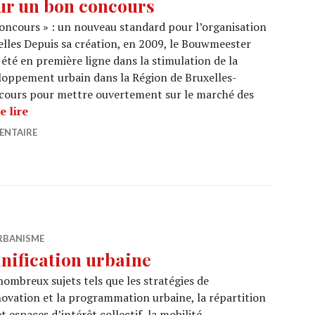
ur un bon concours
oncours » : un nouveau standard pour l’organisation
elles Depuis sa création, en 2009, le Bouwmeester
été en première ligne dans la stimulation de la
veloppement urbain dans la Région de Bruxelles-
oncours pour mettre ouvertement sur le marché des
Les 10 points BMA pour un bon concours
e lire
ENTAIRE
RBANISME
nification urbaine
nombreux sujets tels que les stratégies de
novation et la programmation urbaine, la répartition
 espaces d’intérêt collectif, la mobilité,