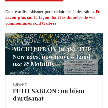
Ce site utilise Akismet pour réduire les indésirables.
En
savoir plus sur la façon dont les données de vos
commentaires sont traitées
.
Navigation
PRÉCÉDENT
ARCHI URBAIN (11/38) : FUP /
Article
de
précédent :
New uses, new move – Land
use & Mobility
l’article
SUIVANT
PETIT SABLON : un bijou
Article
Suivant:
d’artisanat