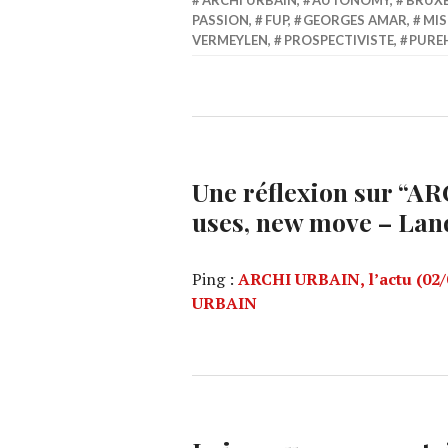
ARCHI URBAIN
,
AUTONOMY
,
BRUXE
PASSION
,
FUP
,
GEORGES AMAR
,
MIS
VERMEYLEN
,
PROSPECTIVISTE
,
PURE
Une réflexion sur “
ARC
uses, new move – Lan
Ping :
ARCHI URBAIN, l’actu (02/
URBAIN