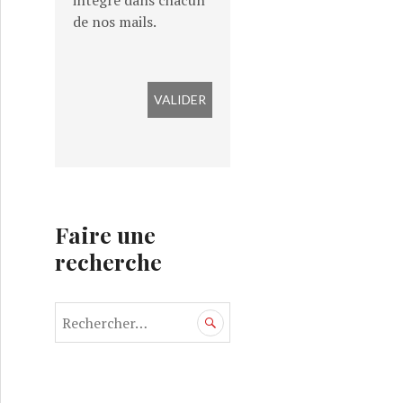
intégré dans chacun
de nos mails.
Faire une
recherche
R
e
c
h
e