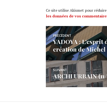
Ce site utilise Akismet pour réduire
les données de vos commentaires
Navigation
PRÉCÉDENT
YADOYA : L’esprit d
Article
de
création de Miche
précédent :
l’article
SUIVANT
ARCHI URBAIN (11/3
Article
Suivant: