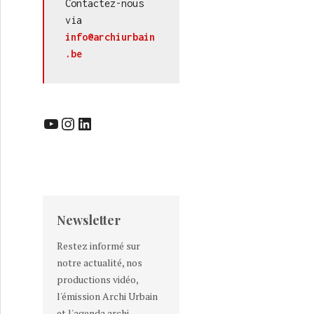
Contactez-nous 
via 
info@archiurbain
.be
YouTube
Instagram
LinkedIn
Newsletter
Restez informé sur
notre actualité, nos
productions vidéo,
l'émission Archi Urbain
et l'agenda archi-