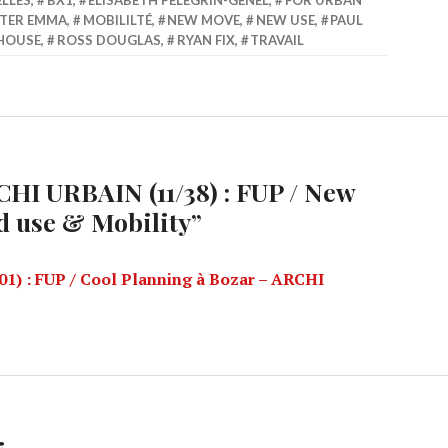
LLES
,
BX1
,
ELISABETH PÉLEGRIN-GENEL
,
FOR URBAN
TER EMMA
,
MOBILILTÉ
,
NEW MOVE
,
NEW USE
,
PAUL
HOUSE
,
ROSS DOUGLAS
,
RYAN FIX
,
TRAVAIL
HI URBAIN (11/38) : FUP / New
d use & Mobility
”
01) : FUP / Cool Planning à Bozar – ARCHI