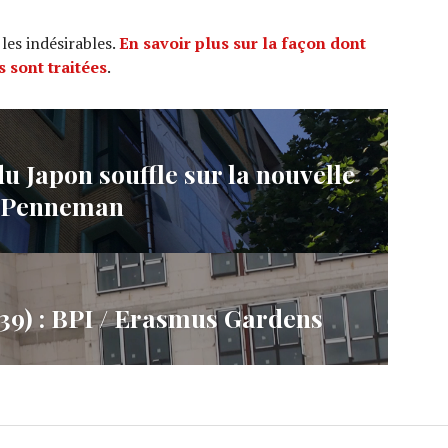
 les indésirables.
En savoir plus sur la façon dont
 sont traitées
.
u Japon souffle sur la nouvelle
l Penneman
9) : BPI / Erasmus Gardens