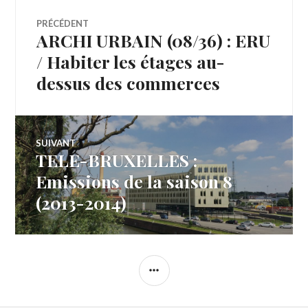
Navigation
PRÉCÉDENT
ARCHI URBAIN (08/36) : ERU
Article
de
précédent :
/ Habiter les étages au-
dessus des commerces
l’article
SUIVANT
TELE-BRUXELLES :
Article
Suivant:
Emissions de la saison 8
(2013-2014)
COLONNE
LATÉRALE